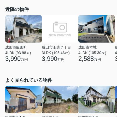
近隣の物件
成田市玉造７丁目
成田市飯田町
成田市本城
3LDK (103.46㎡)
4
4LDK (93.98㎡)
4LDK (105.30㎡)
3,990
3,990
2,588
万円
万円
万円
よく見られている物件