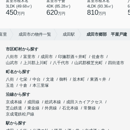
富里市根木名
富里市十倉
富里市根木名
3LDK (49.68㎡)
4DK (85.28㎡)
4LDK (93.36㎡)
6
450
620
810
万円
万円
万円
富里
成田市の物件一覧
成田駅
成田市郷部 平屋戸建
市区町村から探す
八街市
富里市
成田市
印旛郡酒々井町
佐倉市
山武市
上川郡上川町
八千代市
山武郡横芝光町
四街道市
町名から探す
八街
七栄
中台
文違
御料
並木町
東酒々井
玉造
十倉
本三里塚
沿線から探す
京成本線
成田線
総武本線
成田スカイアクセス
芝山鉄道
東金線
外房線
石北本線
常磐線
京成電鉄松戸線
駅から探す