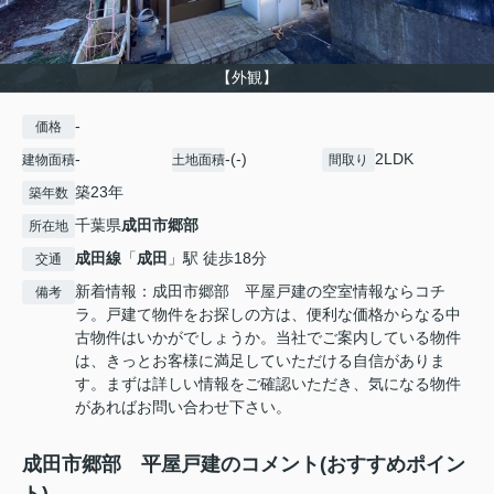
【外観】
-
価格
-
-(-)
2LDK
建物面積
土地面積
間取り
築23年
築年数
千葉県
成田市
郷部
所在地
成田線
「
成田
」駅 徒歩18分
交通
新着情報：成田市郷部 平屋戸建の空室情報ならコチ
備考
ラ。戸建て物件をお探しの方は、便利な価格からなる中
古物件はいかがでしょうか。当社でご案内している物件
は、きっとお客様に満足していただける自信がありま
す。まずは詳しい情報をご確認いただき、気になる物件
があればお問い合わせ下さい。
成田市郷部 平屋戸建のコメント(おすすめポイン