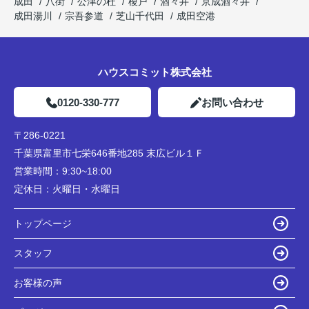
成田
八街
公津の杜
榎戸
酒々井
京成酒々井
成田湯川
宗吾参道
芝山千代田
成田空港
ハウスコミット株式会社
0120-330-777
お問い合わせ
〒286-0221
千葉県富里市七栄646番地285 末広ビル１Ｆ
営業時間：
9:30~18:00
定休日：
火曜日・水曜日
トップページ
スタッフ
お客様の声