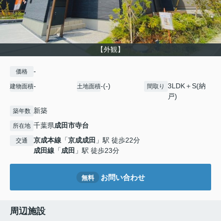
【外観】
-
価格
-
-(-)
3LDK＋S(納
建物面積
土地面積
間取り
戸)
新築
築年数
千葉県
成田市
寺台
所在地
京成本線
「
京成成田
」駅 徒歩22分
交通
成田線
「
成田
」駅 徒歩23分
お問い合わせ
無料
周辺施設