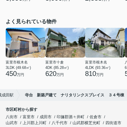
よく見られている物件
富里市根木名
富里市十倉
富里市根木名
3LDK (49.68㎡)
4DK (85.28㎡)
4LDK (93.36㎡)
6
450
620
810
万円
万円
万円
成成田駅
寺台 新築戸建て ナリタリンクスプレイス ３４号棟
市区町村から探す
八街市
富里市
成田市
印旛郡酒々井町
佐倉市
山武市
上川郡上川町
八千代市
山武郡横芝光町
四街道市