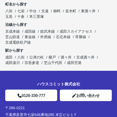
町名から探す
八街
七栄
中台
文違
御料
並木町
東酒々井
玉造
十倉
本三里塚
沿線から探す
京成本線
成田線
総武本線
成田スカイアクセス
芝山鉄道
東金線
外房線
石北本線
常磐線
京成電鉄松戸線
駅から探す
成田
八街
公津の杜
榎戸
酒々井
京成酒々井
成田湯川
宗吾参道
芝山千代田
成田空港
ハウスコミット株式会社
0120-330-777
お問い合わせ
〒286-0221
千葉県富里市七栄646番地285 末広ビル１Ｆ