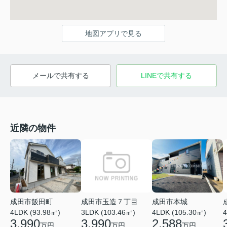
地図アプリで見る
メールで共有する
LINEで共有する
近隣の物件
成田市玉造７丁目
成田市飯田町
成田市本城
3LDK (103.46㎡)
4
4LDK (93.98㎡)
4LDK (105.30㎡)
3,990
3,990
2,588
万円
万円
万円