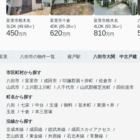
富里市根木名
富里市十倉
富里市根木名
3LDK (49.68㎡)
4DK (85.28㎡)
4LDK (93.36㎡)
6
450
620
810
万円
万円
万円
富里
八街市の物件一覧
榎戸駅
八街市大関 中古戸建
市区町村から探す
八街市
富里市
成田市
印旛郡酒々井町
佐倉市
山武市
上川郡上川町
八千代市
山武郡横芝光町
四街道市
町名から探す
八街
七栄
中台
文違
御料
並木町
東酒々井
玉造
十倉
本三里塚
沿線から探す
京成本線
成田線
総武本線
成田スカイアクセス
芝山鉄道
東金線
外房線
石北本線
常磐線