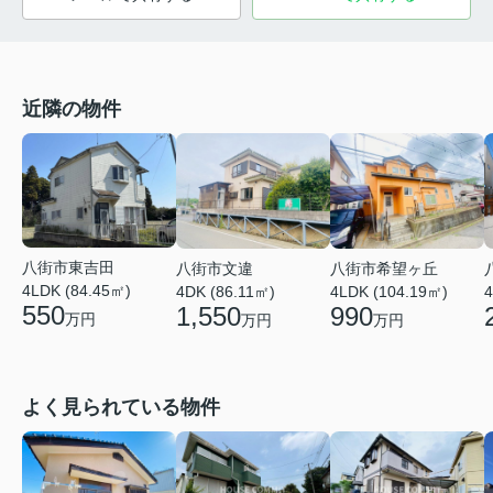
近隣の物件
八街市東吉田
八街市文違
八街市希望ヶ丘
4LDK (84.45㎡)
4DK (86.11㎡)
4LDK (104.19㎡)
4
550
1,550
990
万円
万円
万円
よく見られている物件