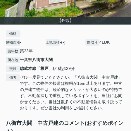
【外観】
-
価格
-
-(-)
4LDK
建物面積
土地面積
間取り
築23年
築年数
千葉県
八街市
大関
所在地
総武本線
「
榎戸
」駅 徒歩29分
交通
ぜひ一度見ていただきたい、「八街市大関 中古戸建」
備考
です。この物件の接道は横幅が15m以上あります。中古
の戸建て物件は、経済的なメリットが大きいのが特徴で
す。不動産探しで重視しているポイントを、当社にお聞
かせください。当社は数多くの不動産情報を取り扱って
おります。ぜひ当社の利用をご検討ください。
八街市大関 中古戸建のコメント(おすすめポイン