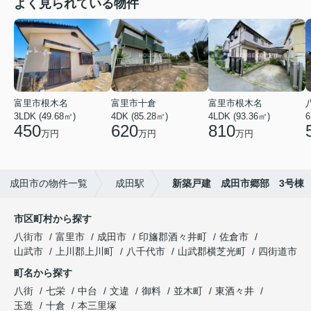
よく見られている物件
富里市根木名
富里市十倉
富里市根木名
3LDK (49.68㎡)
4DK (85.28㎡)
4LDK (93.36㎡)
6
450
620
810
万円
万円
万円
成田市の物件一覧
成田駅
新築戸建 成田市郷部 3号棟
市区町村から探す
八街市
富里市
成田市
印旛郡酒々井町
佐倉市
山武市
上川郡上川町
八千代市
山武郡横芝光町
四街道市
町名から探す
八街
七栄
中台
文違
御料
並木町
東酒々井
玉造
十倉
本三里塚