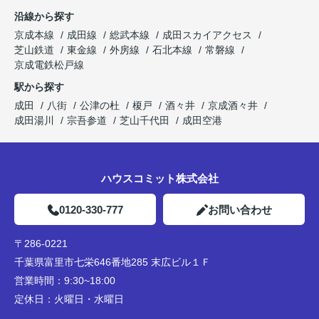
沿線から探す
京成本線
成田線
総武本線
成田スカイアクセス
芝山鉄道
東金線
外房線
石北本線
常磐線
京成電鉄松戸線
駅から探す
成田
八街
公津の杜
榎戸
酒々井
京成酒々井
成田湯川
宗吾参道
芝山千代田
成田空港
ハウスコミット株式会社
0120-330-777
お問い合わせ
〒286-0221
千葉県富里市七栄646番地285 末広ビル１Ｆ
営業時間：
9:30~18:00
定休日：
火曜日・水曜日