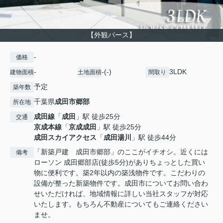
【外観パース】
-
価格
-
-(-)
3LDK
建物面積
土地面積
間取り
予定
築年数
千葉県
成田市
郷部
所在地
成田線
「
成田
」駅 徒歩25分
交通
京成本線
「
京成成田
」駅 徒歩25分
成田スカイアクセス
「
成田湯川
」駅 徒歩44分
「新築戸建 成田市郷部」のここがイチオシ。近くには
備考
ローソン 成田郷部店(徒歩5分)がありちょっとした買い
物に便利です。築2年以内の築浅物件です。こだわりの
設備が整った新築物件です。成田市についてお問い合わ
せいただければ、地域情報に詳しい当社スタッフが対応
いたします。もちろん不動産についてもご連絡ください
ませ。