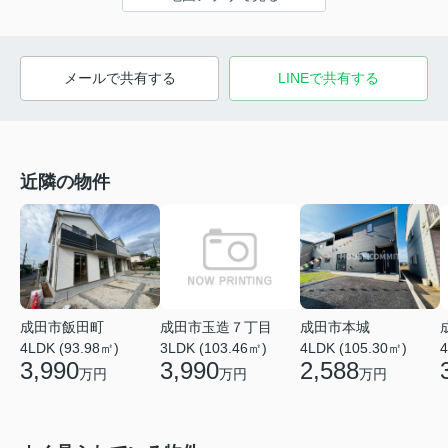
メールで共有する
LINEで共有する
近隣の物件
成田市玉造７丁目
成田市飯田町
成田市本城
3LDK (103.46㎡)
4
4LDK (93.98㎡)
4LDK (105.30㎡)
3,990
3,990
2,588
万円
万円
万円