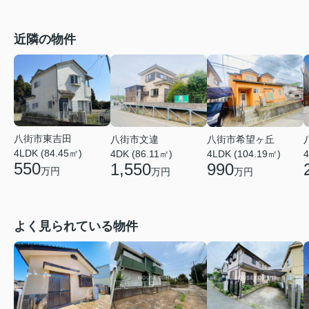
近隣の物件
八街市東吉田
八街市文違
八街市希望ヶ丘
4LDK (84.45㎡)
4DK (86.11㎡)
4LDK (104.19㎡)
4
550
1,550
990
万円
万円
万円
よく見られている物件