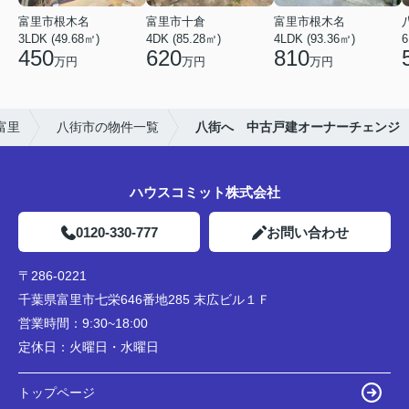
富里市根木名
富里市十倉
富里市根木名
3LDK (49.68㎡)
4DK (85.28㎡)
4LDK (93.36㎡)
6
450
620
810
万円
万円
万円
富里
八街市の物件一覧
八街へ 中古戸建オーナーチェンジ
ハウスコミット株式会社
0120-330-777
お問い合わせ
〒286-0221
千葉県富里市七栄646番地285 末広ビル１Ｆ
営業時間：
9:30~18:00
定休日：
火曜日・水曜日
トップページ