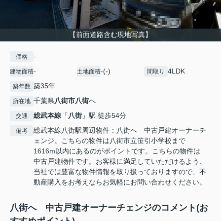
【前面道路含む現地写真】
-
価格
-
-(-)
4LDK
建物面積
土地面積
間取り
築35年
築年数
千葉県
八街市
八街
へ
所在地
総武本線
「
八街
」駅 徒歩54分
交通
総武本線八街駅周辺物件：八街へ 中古戸建オーナーチ
備考
ェンジ。こちらの物件は八街市立笹引小学校まで
1616m以内にあるのがポイントです。こちらの物件は
中古戸建物件です。お客様に満足していただけるよう、
当社では豊富な物件情報を取り扱っておりますので、不
動産購入をお考えならお気軽にお問い合わせください。
八街へ 中古戸建オーナーチェンジのコメント(お