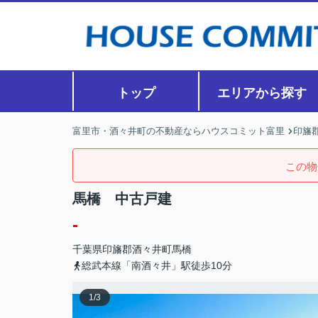
トップ
エリアから探す
富里市・酒々井町の不動産ならハウスコミット富里
印旛
この物
馬橋 中古戸建
-
千葉県
印旛郡酒々井町
馬橋
総武本線「南酒々井」駅徒歩10分
1
/
3