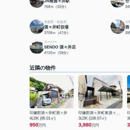
JR南酒々井駅
セ
768ｍ（10分）
3
市役所・区役所
小
酒々井町役場
酒
3709ｍ（47分）
3
スーパー
SENDO 酒々井店
4720ｍ（59分）
近隣の物件
印旛郡酒々井町酒々井
印旛郡酒々井町東酒々井１丁目
4LDK (95.01㎡)
3LDK (106.07㎡)
3
950
3,980
3
万円
万円