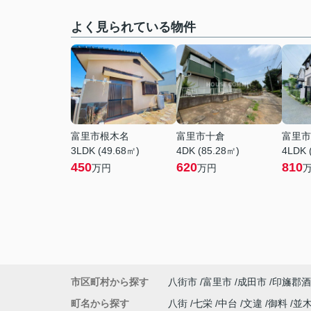
よく見られている物件
富里市根木名
富里市十倉
富里市
3LDK (49.68㎡)
4DK (85.28㎡)
4LDK 
450
620
810
万円
万円
市区町村から探す
八街市
富里市
成田市
印旛郡酒
町名から探す
八街
七栄
中台
文違
御料
並