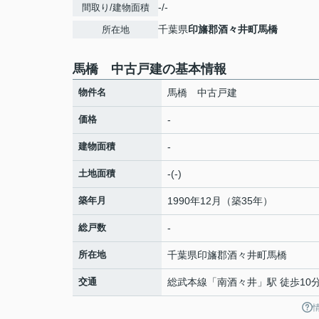
-/-
間取り/建物面積
千葉県
印旛郡酒々井町
馬橋
所在地
馬橋 中古戸建の基本情報
物件名
馬橋 中古戸建
価格
-
建物面積
-
土地面積
-(-)
築年月
1990年12月（築35年）
総戸数
-
所在地
千葉県
印旛郡酒々井町
馬橋
交通
総武本線
「
南酒々井
」駅 徒歩10