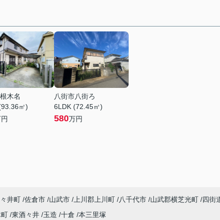
根木名
八街市八街ろ
(93.36㎡)
6LDK (72.45㎡)
580
万円
万円
々井町
佐倉市
山武市
上川郡上川町
八千代市
山武郡横芝光町
四街
木町
東酒々井
玉造
十倉
本三里塚