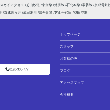
田スカイアクセス
芝山鉄道
東金線
外房線
石北本線
常磐線
京成電鉄
井
京成酒々井
成田湯川
宗吾参道
芝山千代田
成田空港
トップページ
スタッフ
お客様の声
0120-330-777
ブログ
アクセスマップ
会社概要