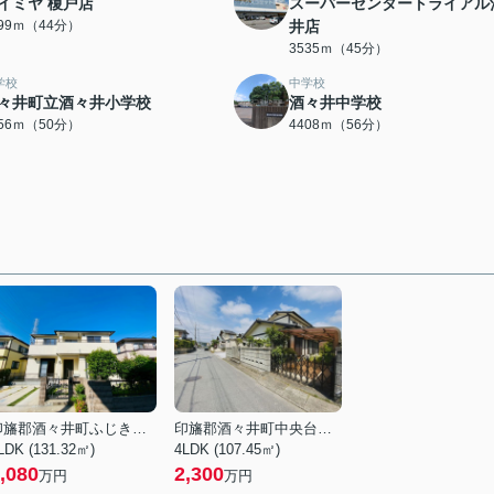
イミヤ 榎戸店
スーパーセンタートライアル
499ｍ（44分）
井店
3535ｍ（45分）
学校
中学校
々井町立酒々井小学校
酒々井中学校
956ｍ（50分）
4408ｍ（56分）
印旛郡酒々井町ふじき野３丁目
印旛郡酒々井町中央台１丁目
LDK (131.32㎡)
4LDK (107.45㎡)
,080
2,300
万円
万円