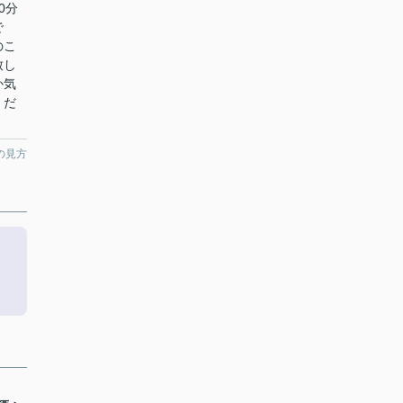
0分
で
のこ
致し
か気
くだ
の見方
。