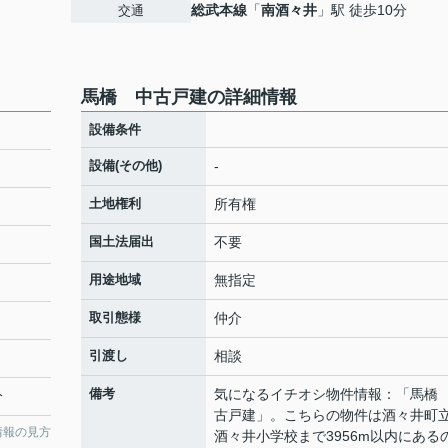
総武本線
「
南酒々井
」駅 徒歩10分
交通
馬橋 中古戸建の詳細情報
設備条件
設備(その他)
-
土地権利
所有権
国土法届出
不要
用途地域
無指定
取引態様
仲介
引渡し
相談
備考
気になるイチオシ物件情報：「馬橋
分
古戸建」。こちらの物件は酒々井町
情報の見方
酒々井小学校まで3956m以内にある