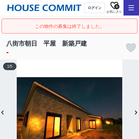
0
ログイン
お気に入り
この物件の募集は終了しました。
八街市朝日 平屋 新築戸建
-
1
/
5