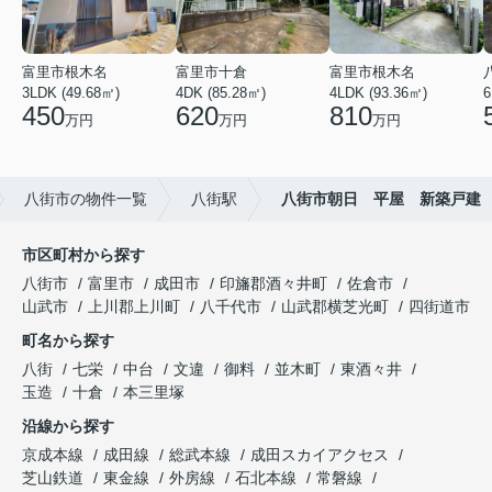
富里市根木名
富里市十倉
富里市根木名
3LDK (49.68㎡)
4DK (85.28㎡)
4LDK (93.36㎡)
6
450
620
810
万円
万円
万円
八街市の物件一覧
八街駅
八街市朝日 平屋 新築戸建
市区町村から探す
八街市
富里市
成田市
印旛郡酒々井町
佐倉市
山武市
上川郡上川町
八千代市
山武郡横芝光町
四街道市
町名から探す
八街
七栄
中台
文違
御料
並木町
東酒々井
玉造
十倉
本三里塚
沿線から探す
京成本線
成田線
総武本線
成田スカイアクセス
芝山鉄道
東金線
外房線
石北本線
常磐線