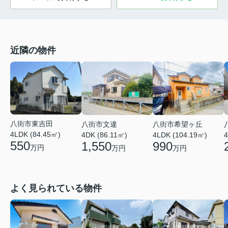
近隣の物件
八街市東吉田
八街市文違
八街市希望ヶ丘
4LDK (84.45㎡)
4DK (86.11㎡)
4LDK (104.19㎡)
4
550
1,550
990
万円
万円
万円
よく見られている物件