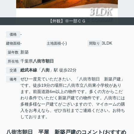
【外観】※一部ＣＧ
-
価格
-
-(-)
3LDK
建物面積
土地面積
間取り
新築
築年数
千葉県
八街市
朝日
所在地
総武本線
「
八街
」駅 徒歩22分
交通
ぜひ一度見ていただきたい、「八街市朝日 新築戸建」
備考
です。徒歩19分の場所に八街市立八街東小学校があり
ます。前面道路6m以上の物件です。多くの方からこだ
わり条件でいただく新築戸建ての物件です。八街市には
多種多様な一戸建てがございますので、マイホームの購
入をお考えなら、ぜひ当社までご連絡ください。お待ち
しております。
八街市朝日 平屋 新築戸建のコメント(おすすめ