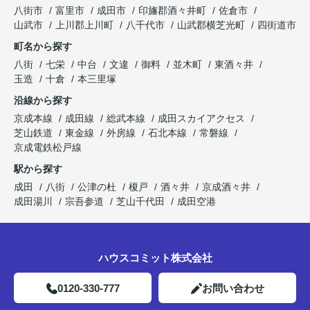
八街市
富里市
成田市
印旛郡酒々井町
佐倉市
山武市
上川郡上川町
八千代市
山武郡横芝光町
四街道市
町名から探す
八街
七栄
中台
文違
御料
並木町
東酒々井
玉造
十倉
本三里塚
沿線から探す
京成本線
成田線
総武本線
成田スカイアクセス
芝山鉄道
東金線
外房線
石北本線
常磐線
京成電鉄松戸線
駅から探す
成田
八街
公津の杜
榎戸
酒々井
京成酒々井
成田湯川
宗吾参道
芝山千代田
成田空港
ハウスコミット株式会社
0120-330-777
お問い合わせ