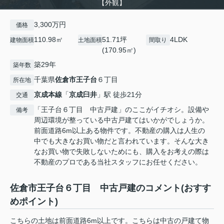
【外観】
3,300万円
価格
110.98㎡
51.71坪
4LDK
建物面積
土地面積
間取り
(170.95㎡)
築29年
築年数
千葉県
佐倉市
王子台
６丁目
所在地
京成本線
「
京成臼井
」駅 徒歩21分
交通
「王子台６丁目 中古戸建」のここがイチオシ。設備や
備考
周辺環境が整っている中古戸建てはいかがでしょうか。
前面道路6m以上ある物件です。不動産の購入は人生の
中でも大きなお買い物だと言われています。そんな大き
なお買い物で失敗しないためにも、購入をお考えの際は
不動産のプロである当社スタッフにお任せください。
佐倉市王子台６丁目 中古戸建のコメント(おすす
めポイント)
こちらの土地は前面道路6m以上です。こちらは中古の戸建て物