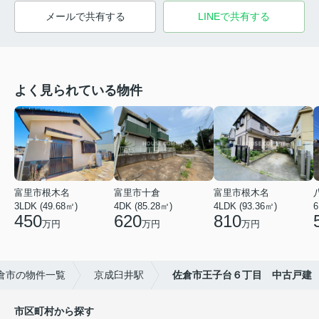
メールで共有する
LINEで共有する
よく見られている物件
富里市根木名
富里市十倉
富里市根木名
3LDK (49.68㎡)
4DK (85.28㎡)
4LDK (93.36㎡)
6
450
620
810
万円
万円
万円
倉市の物件一覧
京成臼井駅
佐倉市王子台６丁目 中古戸建
市区町村から探す