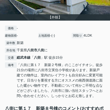
【外観】
-
価格
-
-(-)
4LDK
建物面積
土地面積
間取り
新築
築年数
千葉県
八街市
八街
に
所在地
総武本線
「
八街
」駅 徒歩15分
交通
「八街に第１７ 新築２号棟」のここがイチオシ。徒歩
備考
21分の場所に八街市立実住小学校があります。新築戸
建ての物件は、室内のレイアウトも自分好みに変更可能
です。日当りを重視する方にオススメの南西側道路に面
した暖かい物件です。不動産について何かご不明な点な
どがございましたら、八街市に強い当社スタッフへとお
問い合わせください。しっかりとお応え致します。
八街に第１７ 新築８号棟のコメント(おすすめポ