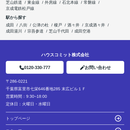
芝山鉄道
東金線
外房線
石北本線
常磐線
京成電鉄松戸線
駅から探す
成田
八街
公津の杜
榎戸
酒々井
京成酒々井
成田湯川
宗吾参道
芝山千代田
成田空港
ハウスコミット株式会社
0120-330-777
お問い合わせ
〒286-0221
千葉県富里市七栄646番地285 末広ビル１Ｆ
営業時間：
9:30~18:00
定休日：
火曜日・水曜日
トップページ