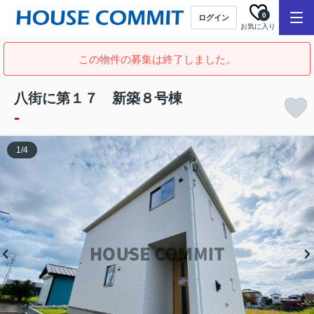
0
ログイン
お気に入り
この物件の募集は終了しました。
八街に第１７ 新築８号棟
-
1
/
4