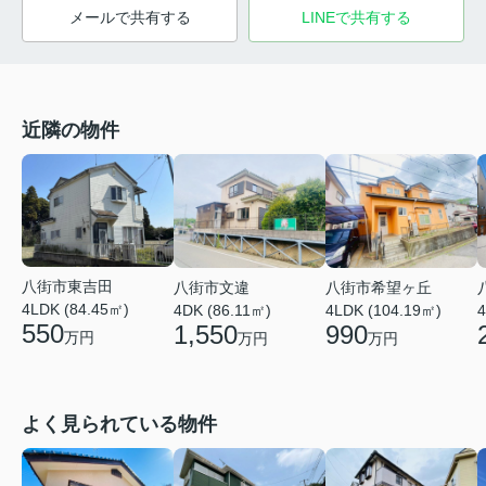
メールで共有する
LINEで共有する
近隣の物件
八街市東吉田
八街市文違
八街市希望ヶ丘
4LDK (84.45㎡)
4DK (86.11㎡)
4LDK (104.19㎡)
4
550
1,550
990
万円
万円
万円
よく見られている物件