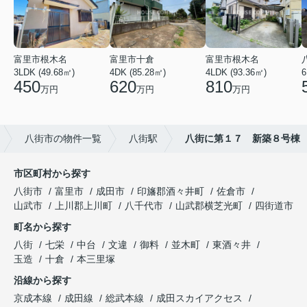
富里市根木名
富里市十倉
富里市根木名
3LDK (49.68㎡)
4DK (85.28㎡)
4LDK (93.36㎡)
6
450
620
810
万円
万円
万円
八街市の物件一覧
八街駅
八街に第１７ 新築８号棟
市区町村から探す
八街市
富里市
成田市
印旛郡酒々井町
佐倉市
山武市
上川郡上川町
八千代市
山武郡横芝光町
四街道市
町名から探す
八街
七栄
中台
文違
御料
並木町
東酒々井
玉造
十倉
本三里塚
沿線から探す
京成本線
成田線
総武本線
成田スカイアクセス