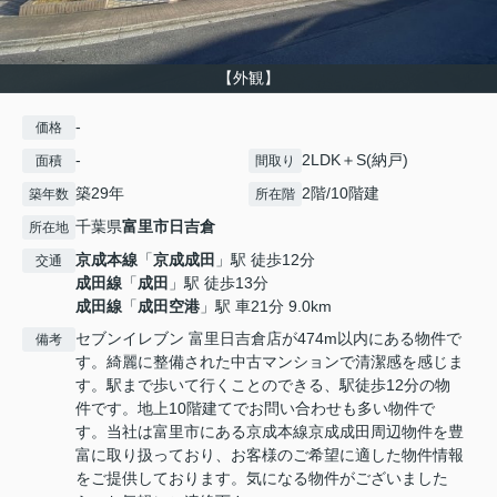
【外観】
-
価格
-
2LDK＋S(納戸)
面積
間取り
築29年
2階/10階建
築年数
所在階
千葉県
富里市
日吉倉
所在地
京成本線
「
京成成田
」駅 徒歩12分
交通
成田線
「
成田
」駅 徒歩13分
成田線
「
成田空港
」駅 車21分 9.0km
セブンイレブン 富里日吉倉店が474m以内にある物件で
備考
す。綺麗に整備された中古マンションで清潔感を感じま
す。駅まで歩いて行くことのできる、駅徒歩12分の物
件です。地上10階建てでお問い合わせも多い物件で
す。当社は富里市にある京成本線京成成田周辺物件を豊
富に取り扱っており、お客様のご希望に適した物件情報
をご提供しております。気になる物件がございました