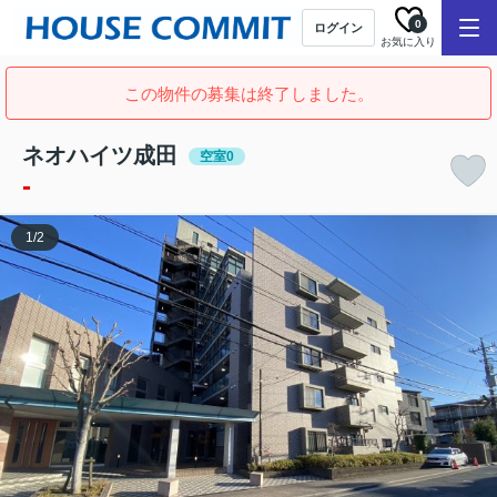
0
ログイン
お気に入り
この物件の募集は終了しました。
ネオハイツ成田
空室0
-
1
/
2