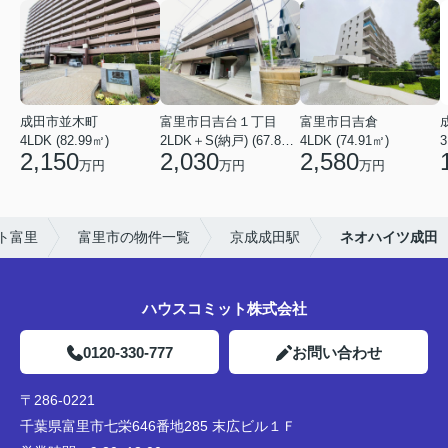
成田市並木町
富里市日吉台１丁目
富里市日吉倉
4LDK (82.99㎡)
2LDK＋S(納戸) (67.84㎡)
4LDK (74.91㎡)
3
2,150
2,030
2,580
万円
万円
万円
ト富里
富里市の物件一覧
京成成田駅
ネオハイツ成田
ハウスコミット株式会社
0120-330-777
お問い合わせ
〒286-0221
千葉県富里市七栄646番地285 末広ビル１Ｆ