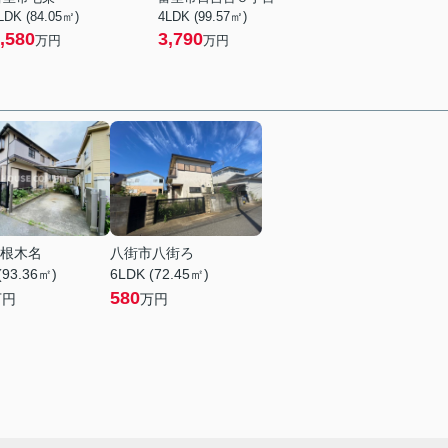
LDK (84.05㎡)
4LDK (99.57㎡)
,580
3,790
万円
万円
根木名
八街市八街ろ
(93.36㎡)
6LDK (72.45㎡)
580
万円
万円