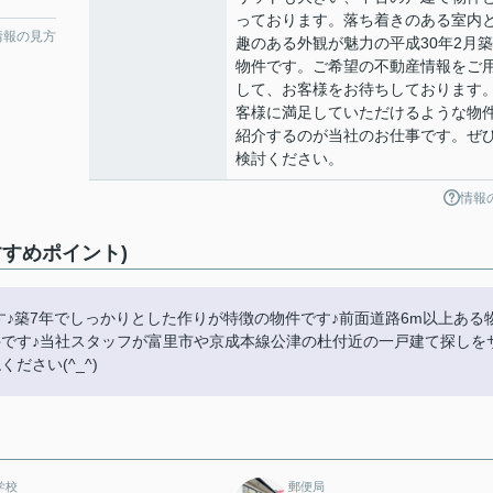
っております。落ち着きのある室内
情報の見方
趣のある外観が魅力の平成30年2月
物件です。ご希望の不動産情報をご
して、お客様をお待ちしております
客様に満足していただけるような物
紹介するのが当社のお仕事です。ぜ
検討ください。
情報
すめポイント)
す♪築7年でしっかりとした作りが特徴の物件です♪前面道路6m以上ある
件です♪当社スタッフが富里市や京成本線公津の杜付近の一戸建て探しを
ださい(^_^)
学校
郵便局