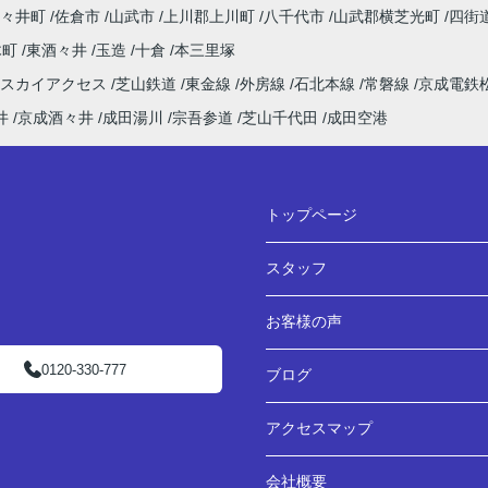
々井町
佐倉市
山武市
上川郡上川町
八千代市
山武郡横芝光町
四街
木町
東酒々井
玉造
十倉
本三里塚
田スカイアクセス
芝山鉄道
東金線
外房線
石北本線
常磐線
京成電鉄
井
京成酒々井
成田湯川
宗吾参道
芝山千代田
成田空港
トップページ
スタッフ
お客様の声
0120-330-777
ブログ
アクセスマップ
会社概要