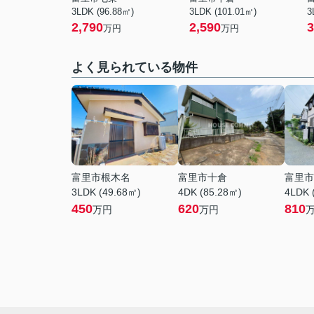
3LDK (96.88㎡)
3LDK (101.01㎡)
3
2,790
2,590
3
万円
万円
よく見られている物件
富里市根木名
富里市十倉
富里市
3LDK (49.68㎡)
4DK (85.28㎡)
4LDK 
450
620
810
万円
万円