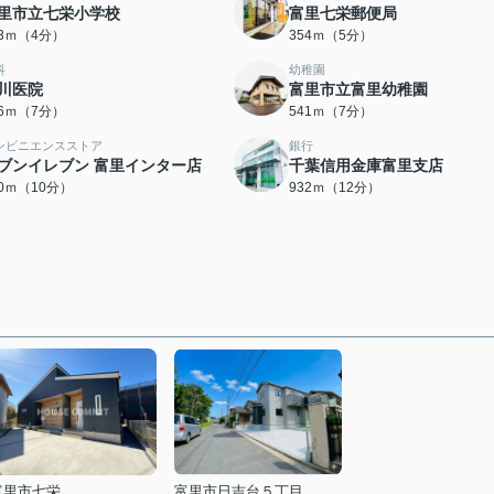
里市立七栄小学校
富里七栄郵便局
03ｍ（4分）
354ｍ（5分）
科
幼稚園
川医院
富里市立富里幼稚園
06ｍ（7分）
541ｍ（7分）
ンビニエンスストア
銀行
ブンイレブン 富里インター店
千葉信用金庫富里支店
30ｍ（10分）
932ｍ（12分）
富里市七栄
富里市日吉台５丁目