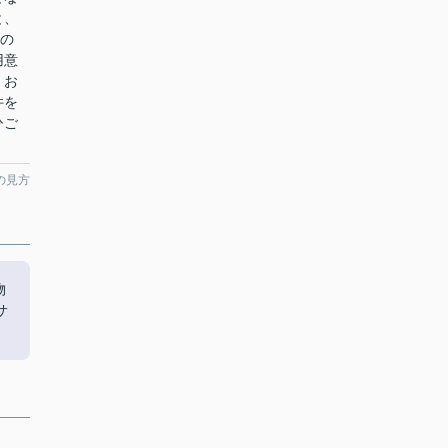
と、
築の
用意
。お
件を
ひご
の見方
物
サ