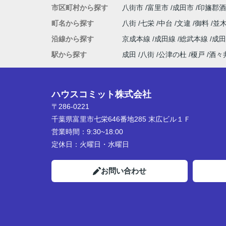
市区町村から探す
八街市
富里市
成田市
印旛郡酒
町名から探す
八街
七栄
中台
文違
御料
並
沿線から探す
京成本線
成田線
総武本線
成
駅から探す
成田
八街
公津の杜
榎戸
酒々
ハウスコミット株式会社
〒286-0221
千葉県富里市七栄646番地285 末広ビル１Ｆ
営業時間：
9:30~18:00
定休日：
火曜日・水曜日
お問い合わせ