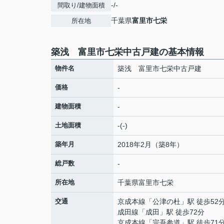
-/-
間取り/建物面積
千葉県
富里市
七栄
所在地
築浅 富里市七栄中古戸建の基本情報
物件名
築浅 富里市七栄中古戸建
価格
-
建物面積
-
土地面積
-(-)
築年月
2018年2月（築8年）
総戸数
-
所在地
千葉県
富里市
七栄
交通
京成本線
「
公津の杜
」駅 徒歩52
成田線
「
成田
」駅 徒歩72分
京成本線
「
宗吾参道
」駅 徒歩71