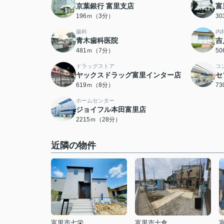
京葉銀行 富里支店
富
196ｍ（3分）
3
歯科
内
青木歯科医院
吉
481ｍ（7分）
5
ドラッグストア
コ
ヤックスドラッグ富里インター店
セ
619ｍ（8分）
7
ホームセンター
ジョイフル本田富里店
2215ｍ（28分）
近隣の物件
富里市七栄
富里市十倉