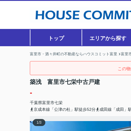
トップ
エリアから探す
富里市・酒々井町の不動産ならハウスコミット富里
富里
この物
築浅 富里市七栄中古戸建
-
千葉県
富里市
七栄
京成本線「公津の杜」駅徒歩52分
成田線「成田」駅
1
/
3