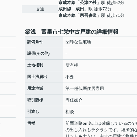
京成本線
「
公津の杜
」駅 徒歩52分
成田線
「
成田
」駅 徒歩72分
交通
京成本線
「
宗吾参道
」駅 徒歩71分
築浅 富里市七栄中古戸建の詳細情報
設備条件
閑静な住宅地
設備(その他)
-
土地権利
所有権
国土法届出
不要
用途地域
第一種低層住居専用
取引態様
専任媒介
引渡し
相談
分
備考
前面道路6m以上は確保しているので
の出し入れもラクラクです。経済的
分
リットも大きい、中古の戸建て物件