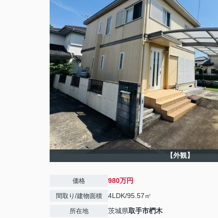
【外観】
980万円
価格
4LDK/95.57㎡
間取り/建物面積
茨城県
取手市
椚木
所在地