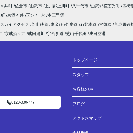
々井町
佐倉市
山武市
上川郡上川町
八千代市
山武郡横芝光町
四街
木町
東酒々井
玉造
十倉
本三里塚
田スカイアクセス
芝山鉄道
東金線
外房線
石北本線
常磐線
京成電鉄
井
京成酒々井
成田湯川
宗吾参道
芝山千代田
成田空港
トップページ
スタッフ
お客様の声
0120-330-777
ブログ
アクセスマップ
会社概要