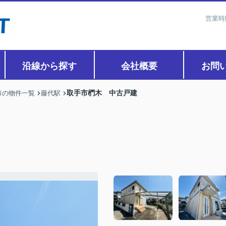
営業時
沿線から探す
会社概要
お問
取手市椚木 中古戸建
市の物件一覧
藤代駅