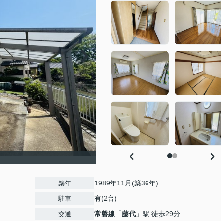
1989年11月(築36年)
築年
有(2台)
駐車
常磐線
「
藤代
」駅 徒歩29分
交通