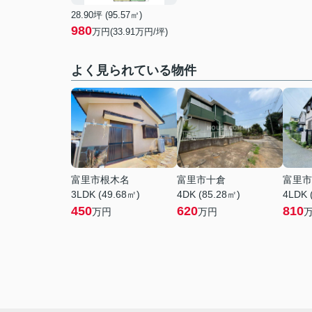
28.90坪 (95.57㎡)
980
万円(33.91万円/坪)
よく見られている物件
富里市根木名
富里市十倉
富里市
3LDK (49.68㎡)
4DK (85.28㎡)
4LDK 
450
620
810
万円
万円