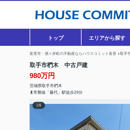
トップ
エリアから探す
富里市・酒々井町の不動産ならハウスコミット富里
取手
取手市椚木 中古戸建
980万円
茨城県
取手市
椚木
常磐線「藤代」駅徒歩29分
1
/
9