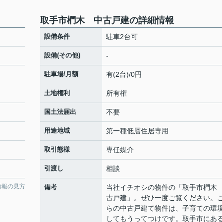
取手市椚木 中古戸建の詳細情報
設備条件
駐車2台可
設備(その他)
-
駐車場/月額
有(2台)/0円
土地権利
所有権
国土法届出
不要
用途地域
第一種低層住居専用
取引態様
専任媒介
引渡し
相談
情報の見方
備考
当社イチオシの物件の「取手市椚木
古戸建」。ぜひ一度ご覧ください。
らの中古戸建て物件は、子育ての環
してもうってつけです。取手市にあ