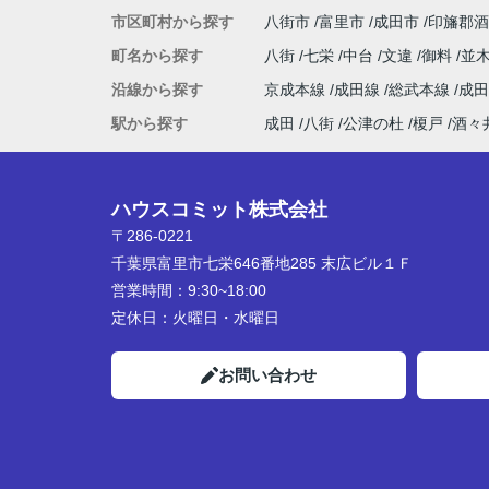
市区町村から探す
八街市
富里市
成田市
印旛郡酒
町名から探す
八街
七栄
中台
文違
御料
並
沿線から探す
京成本線
成田線
総武本線
成
駅から探す
成田
八街
公津の杜
榎戸
酒々
ハウスコミット株式会社
〒286-0221
千葉県富里市七栄646番地285 末広ビル１Ｆ
営業時間：
9:30~18:00
定休日：
火曜日・水曜日
お問い合わせ