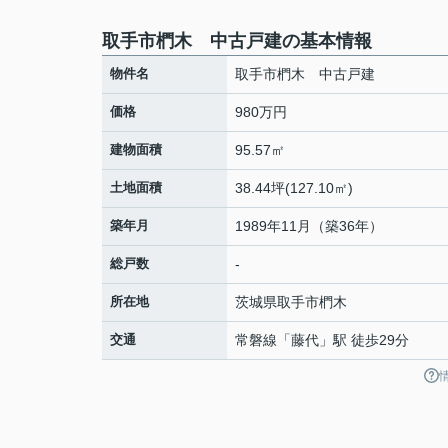
取手市椚木 中古戸建の基本情報
物件名
取手市椚木 中古戸建
価格
980万円
建物面積
95.57㎡
土地面積
38.44坪(127.10㎡)
築年月
1989年11月（築36年）
総戸数
-
所在地
茨城県
取手市
椚木
交通
常磐線
「
藤代
」駅 徒歩29分