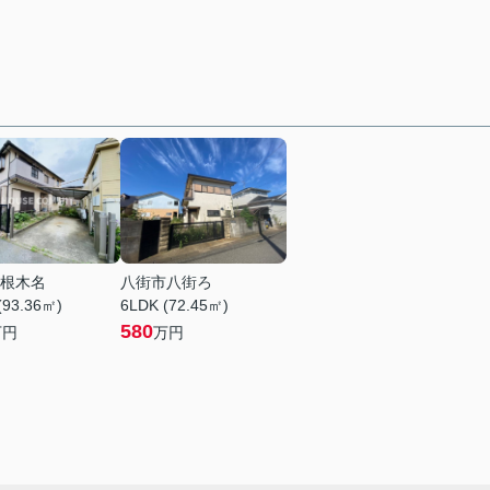
根木名
八街市八街ろ
(93.36㎡)
6LDK (72.45㎡)
580
万円
万円