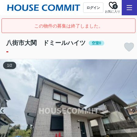
0
ログイン
お気に入り
この物件の募集は終了しました。
八街市大関 ドミールハイツ
空室0
-
1
/
2