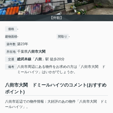
【外観】
-
価格
-
-
建物面積
間取り
築23年
築年数
千葉県
八街市
大関
所在地
総武本線
「
八街
」駅 徒歩20分
交通
八街市周辺にある物件をお求めの方は「八街市大関 ド
備考
ミールハイツ」はいかがでしょうか。
八街市大関 ドミールハイツのコメント(おすすめ
ポイント)
八街市近辺での物件情報：大好評のあの物件「八街市大関 ドミ
ールハイツ」。