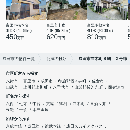
富里市根木名
富里市十倉
富里市根木名
3LDK (49.68㎡)
4DK (85.28㎡)
4LDK (93.36㎡)
6
450
620
810
万円
万円
万円
成田市の物件一覧
公津の杜駅
成田市並木町３期 ２号棟
市区町村から探す
八街市
富里市
成田市
印旛郡酒々井町
佐倉市
山武市
上川郡上川町
八千代市
山武郡横芝光町
四街道市
町名から探す
八街
七栄
中台
文違
御料
並木町
東酒々井
玉造
十倉
本三里塚
沿線から探す
京成本線
成田線
総武本線
成田スカイアクセス