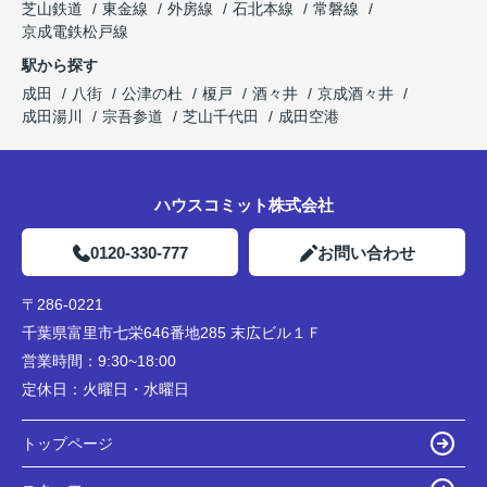
芝山鉄道
東金線
外房線
石北本線
常磐線
京成電鉄松戸線
駅から探す
成田
八街
公津の杜
榎戸
酒々井
京成酒々井
成田湯川
宗吾参道
芝山千代田
成田空港
ハウスコミット株式会社
0120-330-777
お問い合わせ
〒286-0221
千葉県富里市七栄646番地285 末広ビル１Ｆ
営業時間：
9:30~18:00
定休日：
火曜日・水曜日
トップページ