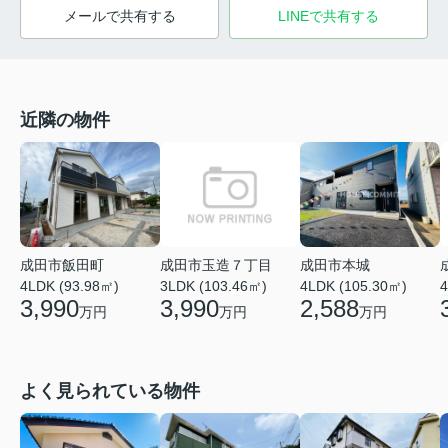
メールで共有する
LINEで共有する
近隣の物件
成田市玉造７丁目
成田市飯田町
成田市本城
3LDK (103.46㎡)
4
4LDK (93.98㎡)
4LDK (105.30㎡)
3,990
3,990
2,588
万円
万円
万円
よく見られている物件