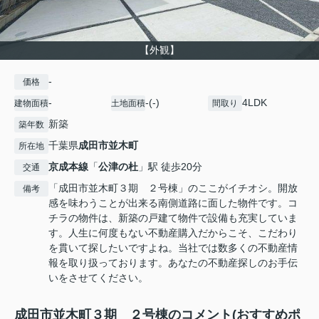
【外観】
-
価格
-
-(-)
4LDK
建物面積
土地面積
間取り
新築
築年数
千葉県
成田市
並木町
所在地
京成本線
「
公津の杜
」駅 徒歩20分
交通
「成田市並木町３期 ２号棟」のここがイチオシ。開放
備考
感を味わうことが出来る南側道路に面した物件です。コ
チラの物件は、新築の戸建て物件で設備も充実していま
す。人生に何度もない不動産購入だからこそ、こだわり
を貫いて探したいですよね。当社では数多くの不動産情
報を取り扱っております。あなたの不動産探しのお手伝
いをさせてください。
成田市並木町３期 ２号棟のコメント(おすすめポ