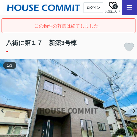
0
ログイン
お気に入り
この物件の募集は終了しました。
八街に第１７ 新築3号棟
-
1
/
3