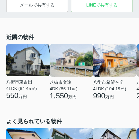
メールで共有する
LINEで共有する
近隣の物件
八街市東吉田
八街市文違
八街市希望ヶ丘
4LDK (84.45㎡)
4DK (86.11㎡)
4LDK (104.19㎡)
4
550
1,550
990
万円
万円
万円
よく見られている物件