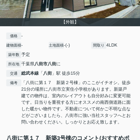
【外観】
-
価格
-
-(-)
4LDK
建物面積
土地面積
間取り
予定
築年数
千葉県
八街市
八街
に
所在地
総武本線
「
八街
」駅 徒歩15分
交通
「八街に第１７ 新築２号棟」のここがイチオシ。徒歩
備考
21分の場所に八街市立実住小学校があります。新築戸
建ての物件は、室内のレイアウトも自分好みに変更可能
です。日当りを重視する方にオススメの南西側道路に面
した暖かい物件です。不動産について何かご不明な点な
どがございましたら、八街市に強い当社スタッフへとお
問い合わせください。しっかりとお応え致します。
八街に第１７ 新築3号棟のコメント(おすすめポ