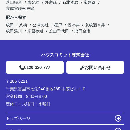
芝山鉄道
東金線
外房線
石北本線
常磐線
京成電鉄松戸線
駅から探す
成田
八街
公津の杜
榎戸
酒々井
京成酒々井
成田湯川
宗吾参道
芝山千代田
成田空港
ハウスコミット株式会社
0120-330-777
お問い合わせ
〒286-0221
千葉県富里市七栄646番地285 末広ビル１Ｆ
営業時間：
9:30~18:00
定休日：
火曜日・水曜日
トップページ