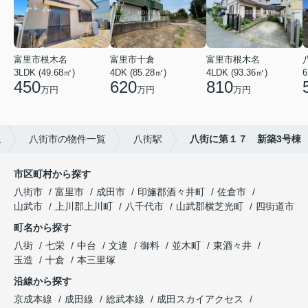
富里市根木名
富里市十倉
富里市根木名
3LDK (49.68㎡)
4DK (85.28㎡)
4LDK (93.36㎡)
6
450
620
810
万円
万円
万円
里
八街市の物件一覧
八街駅
八街に第１７ 新築3号棟
市区町村から探す
八街市
富里市
成田市
印旛郡酒々井町
佐倉市
山武市
上川郡上川町
八千代市
山武郡横芝光町
四街道市
町名から探す
八街
七栄
中台
文違
御料
並木町
東酒々井
玉造
十倉
本三里塚
沿線から探す
京成本線
成田線
総武本線
成田スカイアクセス