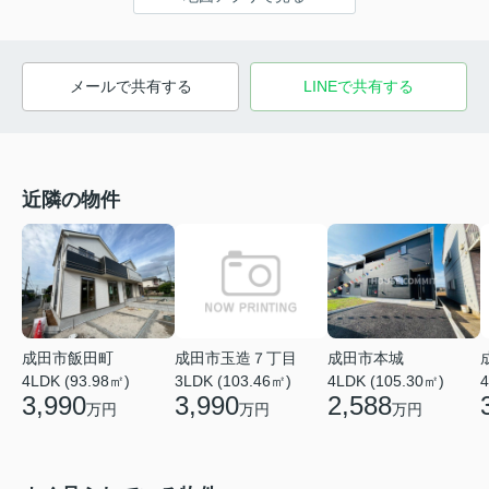
メールで共有する
LINEで共有する
近隣の物件
成田市玉造７丁目
成田市飯田町
成田市本城
3LDK (103.46㎡)
4
4LDK (93.98㎡)
4LDK (105.30㎡)
3,990
3,990
2,588
万円
万円
万円