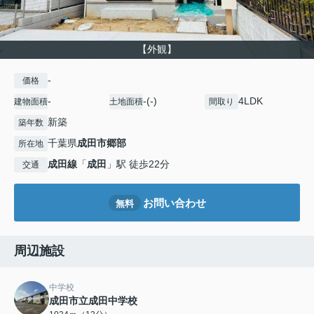
【外観】
-
価格
-
-(-)
4LDK
建物面積
土地面積
間取り
新築
築年数
千葉県
成田市
郷部
所在地
成田線
「
成田
」駅 徒歩22分
交通
お問い合わせ
無料
周辺施設
中学校
成田市立成田中学校