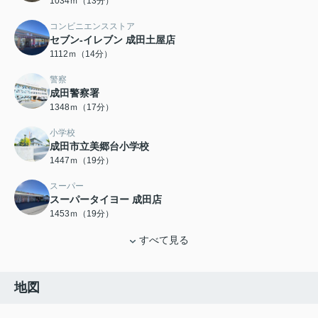
1034ｍ（13分）
コンビニエンスストア
セブン-イレブン 成田土屋店
1112ｍ（14分）
警察
成田警察署
1348ｍ（17分）
小学校
成田市立美郷台小学校
1447ｍ（19分）
スーパー
スーパータイヨー 成田店
1453ｍ（19分）
すべて見る
地図