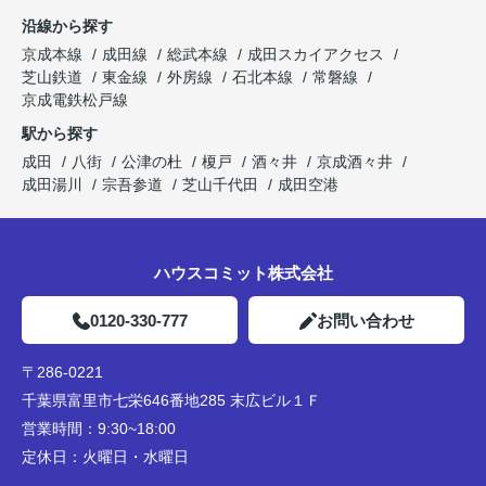
沿線から探す
京成本線
成田線
総武本線
成田スカイアクセス
芝山鉄道
東金線
外房線
石北本線
常磐線
京成電鉄松戸線
駅から探す
成田
八街
公津の杜
榎戸
酒々井
京成酒々井
成田湯川
宗吾参道
芝山千代田
成田空港
ハウスコミット株式会社
0120-330-777
お問い合わせ
〒286-0221
千葉県富里市七栄646番地285 末広ビル１Ｆ
営業時間：
9:30~18:00
定休日：
火曜日・水曜日