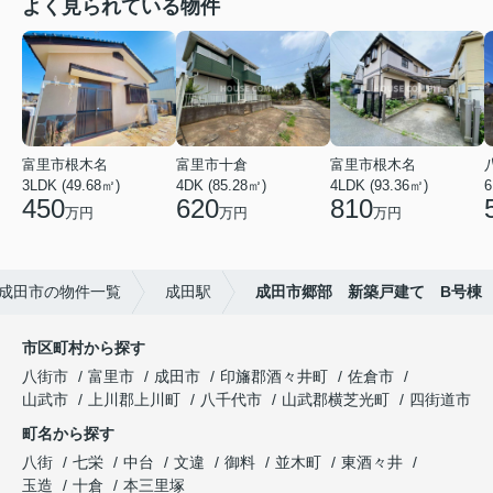
よく見られている物件
富里市根木名
富里市十倉
富里市根木名
3LDK (49.68㎡)
4DK (85.28㎡)
4LDK (93.36㎡)
6
450
620
810
万円
万円
万円
成田市の物件一覧
成田駅
成田市郷部 新築戸建て B号棟
市区町村から探す
八街市
富里市
成田市
印旛郡酒々井町
佐倉市
山武市
上川郡上川町
八千代市
山武郡横芝光町
四街道市
町名から探す
八街
七栄
中台
文違
御料
並木町
東酒々井
玉造
十倉
本三里塚