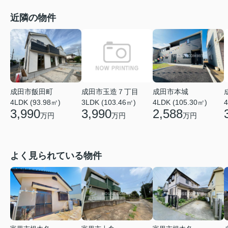
近隣の物件
成田市玉造７丁目
成田市飯田町
成田市本城
3LDK (103.46㎡)
4
4LDK (93.98㎡)
4LDK (105.30㎡)
3,990
3,990
2,588
万円
万円
万円
よく見られている物件