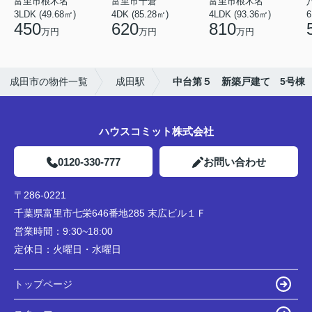
富里市根木名
富里市十倉
富里市根木名
3LDK (49.68㎡)
4DK (85.28㎡)
4LDK (93.36㎡)
6
450
620
810
万円
万円
万円
成田市の物件一覧
成田駅
中台第５ 新築戸建て 5号棟
ハウスコミット株式会社
0120-330-777
お問い合わせ
〒286-0221
千葉県富里市七栄646番地285 末広ビル１Ｆ
営業時間：
9:30~18:00
定休日：
火曜日・水曜日
トップページ