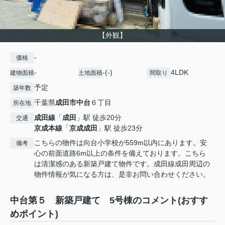
【外観】
-
価格
-
-(-)
4LDK
建物面積
土地面積
間取り
予定
築年数
千葉県
成田市
中台
６丁目
所在地
成田線
「
成田
」駅 徒歩20分
交通
京成本線
「
京成成田
」駅 徒歩23分
こちらの物件は向台小学校が559m以内にあります。安
備考
心の前面道路6m以上の条件を備えております。こちら
は清潔感のある新築戸建て物件です。成田線成田周辺の
物件情報が気になる方は、是非お問い合わせください。
中台第５ 新築戸建て 5号棟のコメント(おすす
めポイント)