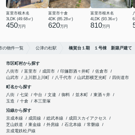
富里市根木名
富里市十倉
富里市根木名
3LDK (49.68㎡)
4DK (85.28㎡)
4LDK (93.36㎡)
6
450
620
810
万円
万円
万円
市の物件一覧
公津の杜駅
橋賀台１期 １号棟 新築戸建て
市区町村から探す
八街市
富里市
成田市
印旛郡酒々井町
佐倉市
山武市
上川郡上川町
八千代市
山武郡横芝光町
四街道市
町名から探す
八街
七栄
中台
文違
御料
並木町
東酒々井
玉造
十倉
本三里塚
沿線から探す
京成本線
成田線
総武本線
成田スカイアクセス
芝山鉄道
東金線
外房線
石北本線
常磐線
京成電鉄松戸線