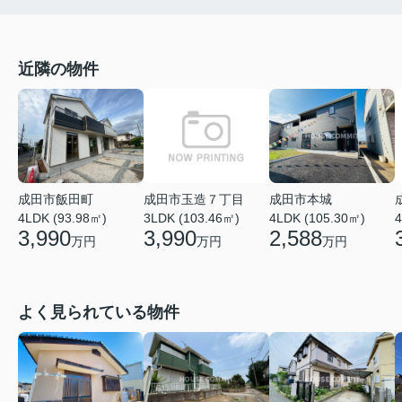
近隣の物件
成田市玉造７丁目
成田市飯田町
成田市本城
3LDK (103.46㎡)
4
4LDK (93.98㎡)
4LDK (105.30㎡)
3,990
3,990
2,588
万円
万円
万円
よく見られている物件