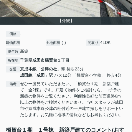
【外観】
-
価格
-
-(-)
4LDK
建物面積
土地面積
間取り
新築
築年数
千葉県
成田市
橋賀台
１丁目
所在地
京成本線
「
公津の杜
」駅 徒歩23分
交通
成田線
「
成田
」駅 バス12分 「橋賀台小学校」 停歩4分
ぜひ一度見ていただきたい、「橋賀台１期 新築戸建
備考
て 全2棟」です。戸建て物件をご検討なら、コチラの
新築の物件をご覧ください。利便性良好な前面道路6m
以上の物件をご検討くださいませ。当社スタッフが成田
市や京成本線公津の杜付近の一戸建て探しをサポートい
たします。お気軽に地域の情報などもお尋ねください。
橋賀台１期 １号棟 新築戸建てのコメント(おす