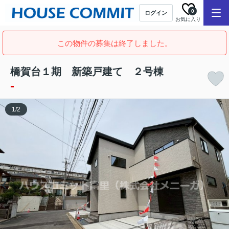
0
ログイン
お気に入り
この物件の募集は終了しました。
橋賀台１期 新築戸建て ２号棟
-
1
/
2