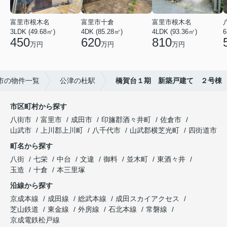
富里市根木名
富里市十倉
富里市根木名
3LDK (49.68㎡)
4DK (85.28㎡)
4LDK (93.36㎡)
6
450
620
810
万円
万円
万円
市の物件一覧
公津の杜駅
橋賀台１期 新築戸建て ２号棟
市区町村から探す
八街市
富里市
成田市
印旛郡酒々井町
佐倉市
山武市
上川郡上川町
八千代市
山武郡横芝光町
四街道市
町名から探す
八街
七栄
中台
文違
御料
並木町
東酒々井
玉造
十倉
本三里塚
沿線から探す
京成本線
成田線
総武本線
成田スカイアクセス
芝山鉄道
東金線
外房線
石北本線
常磐線
京成電鉄松戸線