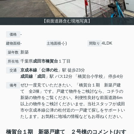
【前面道路含む現地写真】
-
価格
-
-(-)
4LDK
建物面積
土地面積
間取り
新築
築年数
千葉県
成田市
橋賀台
１丁目
所在地
京成本線
「
公津の杜
」駅 徒歩23分
交通
成田線
「
成田
」駅 バス12分 「橋賀台小学校」 停歩4分
ぜひ一度見ていただきたい、「橋賀台１期 新築戸建
備考
て 全2棟」です。戸建て物件をご検討なら、コチラの
新築の物件をご覧ください。利便性良好な前面道路6m
以上の物件をご検討くださいませ。当社スタッフが成田
市や京成本線公津の杜付近の一戸建て探しをサポートい
たします。お気軽に地域の情報などもお尋ねください。
橋賀台１期 新築戸建て ２号棟のコメント(おす