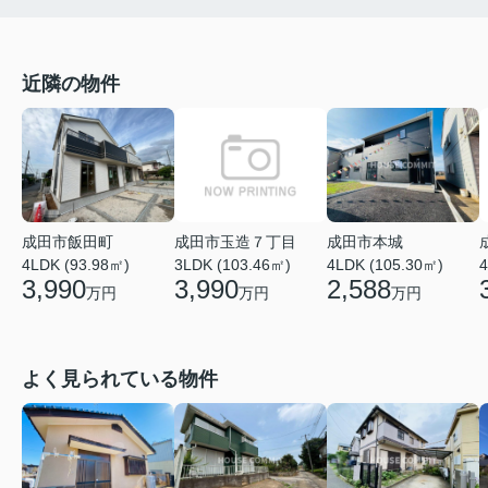
近隣の物件
成田市玉造７丁目
成田市飯田町
成田市本城
3LDK (103.46㎡)
4
4LDK (93.98㎡)
4LDK (105.30㎡)
3,990
3,990
2,588
万円
万円
万円
よく見られている物件