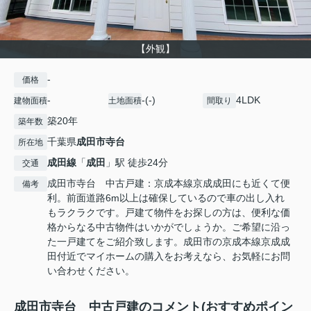
【外観】
-
価格
-
-(-)
4LDK
建物面積
土地面積
間取り
築20年
築年数
千葉県
成田市
寺台
所在地
成田線
「
成田
」駅 徒歩24分
交通
成田市寺台 中古戸建：京成本線京成成田にも近くて便
備考
利。前面道路6m以上は確保しているので車の出し入れ
もラクラクです。戸建て物件をお探しの方は、便利な価
格からなる中古物件はいかがでしょうか。ご希望に沿っ
た一戸建てをご紹介致します。成田市の京成本線京成成
田付近でマイホームの購入をお考えなら、お気軽にお問
い合わせください。
成田市寺台 中古戸建のコメント(おすすめポイン