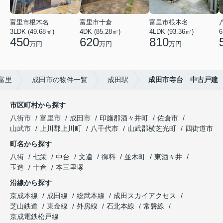
富里市根木名
富里市十倉
富里市根木名
3LDK (49.68㎡)
4DK (85.28㎡)
4LDK (93.36㎡)
6
450
620
810
万円
万円
万円
富里
成田市の物件一覧
成田駅
成田市寺台 中古戸建
市区町村から探す
八街市
富里市
成田市
印旛郡酒々井町
佐倉市
山武市
上川郡上川町
八千代市
山武郡横芝光町
四街道市
町名から探す
八街
七栄
中台
文違
御料
並木町
東酒々井
玉造
十倉
本三里塚
沿線から探す
京成本線
成田線
総武本線
成田スカイアクセス
芝山鉄道
東金線
外房線
石北本線
常磐線
京成電鉄松戸線