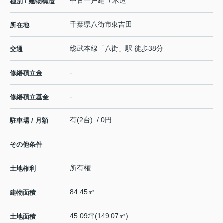
中古一戸建 / 木造
種別 / 建物構造
千葉県
八街市
東吉田
所在地
総武本線
「
八街
」駅 徒歩38分
交通
-
修繕積立金
-
修繕積立基金
有(2台) / 0円
駐車場 / 月額
その他条件
所有権
土地権利
84.45㎡
建物面積
45.09坪(149.07㎡)
土地面積