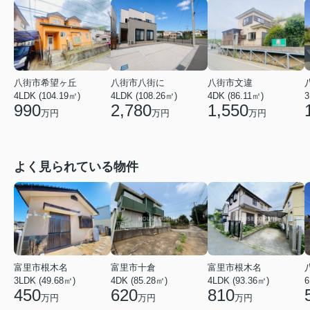
八街市希望ヶ丘
八街市文違
八街市八街に
3
4LDK (104.19㎡)
4DK (86.11㎡)
4LDK (108.26㎡)
990
1,550
2,780
万円
万円
万円
よく見られている物件
富里市根木名
富里市十倉
富里市根木名
3LDK (49.68㎡)
4DK (85.28㎡)
6
4LDK (93.36㎡)
450
620
810
万円
万円
万円