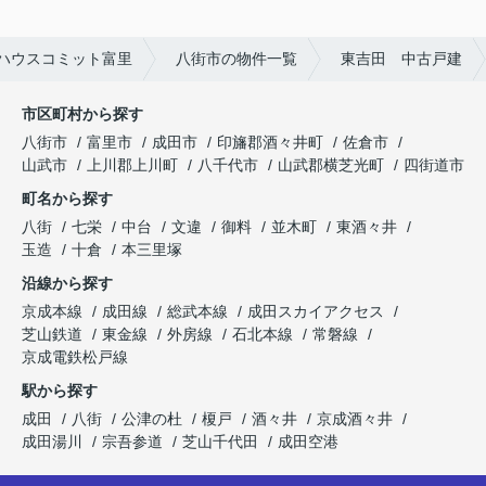
ハウスコミット富里
八街市の物件一覧
東吉田 中古戸建
市区町村から探す
八街市
富里市
成田市
印旛郡酒々井町
佐倉市
山武市
上川郡上川町
八千代市
山武郡横芝光町
四街道市
町名から探す
八街
七栄
中台
文違
御料
並木町
東酒々井
玉造
十倉
本三里塚
沿線から探す
京成本線
成田線
総武本線
成田スカイアクセス
芝山鉄道
東金線
外房線
石北本線
常磐線
京成電鉄松戸線
駅から探す
成田
八街
公津の杜
榎戸
酒々井
京成酒々井
成田湯川
宗吾参道
芝山千代田
成田空港