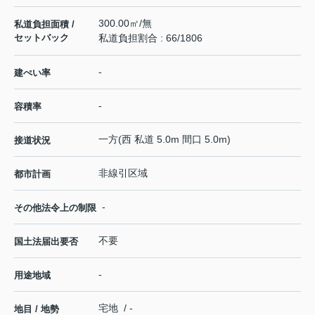
300.00㎡/無
私道負担面積 /
セットバック
私道負担割合 : 66/1806
-
建ぺい率
-
容積率
一方(西 私道 5.0m 間口 5.0m)
接道状況
非線引区域
都市計画
-
その他法令上の制限
不要
国土法届出要否
-
用途地域
宅地 / -
地目 / 地勢