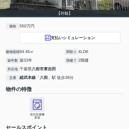
【外観】
550万円
価格
支払いシミュレーション
84.45㎡
4LDK
建物面積
間取り
築33年
2階建
築年数
階建て
千葉県
八街市
東吉田
所在地
総武本線
「
八街
」駅 徒歩38分
交通
物件の特徴
室内洗濯機
置場
セールスポイント