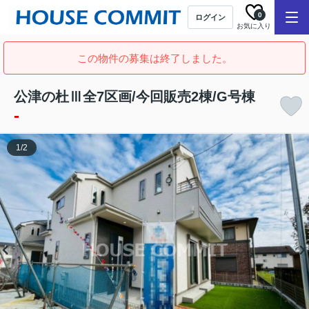
0
ログイン
お気に入り
この物件の募集は終了しました。
公津の杜Ⅲ全7区画/今回販売2棟/G号棟
-
1
/
2