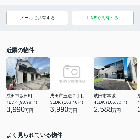
メールで共有する
LINEで共有する
近隣の物件
成田市玉造７丁目
成田市飯田町
成田市本城
3LDK (103.46㎡)
4
4LDK (93.98㎡)
4LDK (105.30㎡)
3,990
3,990
2,588
万円
万円
万円
よく見られている物件