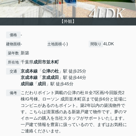
【外観】
-
価格
-
-(-)
4LDK
建物面積
土地面積
間取り
新築
築年数
千葉県
成田市
並木町
所在地
京成本線
「
公津の杜
」駅 徒歩25分
交通
京成本線
「
京成成田
」駅 徒歩44分
成田線
「
成田
」駅 徒歩45分
こだわりポイント満載の公津の杜Ⅲ全7区画/今回販売2
備考
棟/G号棟。ローソン 成田並木町店まで徒歩6分と近場に
コンビニがあるのもポイント。築2年以内の築浅物件で
す。こちらは清潔感のある新築戸建て物件です。夢のマ
イホームの購入を当社スタッフがサポートいたします。
一戸建て情報を豊富に扱っているので、まずはお気軽に
ご連絡くださいませ。