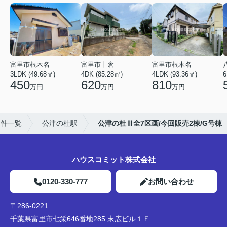
富里市根木名
富里市十倉
富里市根木名
3LDK (49.68㎡)
4DK (85.28㎡)
4LDK (93.36㎡)
6
450
620
810
万円
万円
万円
物件一覧
公津の杜駅
公津の杜Ⅲ全7区画/今回販売2棟/G号棟
ハウスコミット株式会社
0120-330-777
お問い合わせ
〒286-0221
千葉県富里市七栄646番地285 末広ビル１Ｆ