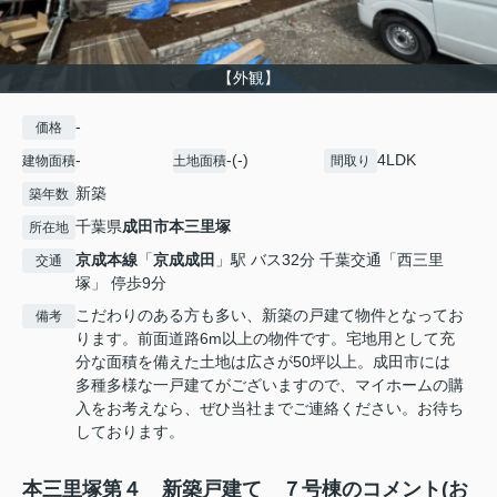
【外観】
-
価格
-
-(-)
4LDK
建物面積
土地面積
間取り
新築
築年数
千葉県
成田市
本三里塚
所在地
京成本線
「
京成成田
」駅 バス32分 千葉交通「西三里
交通
塚」 停歩9分
こだわりのある方も多い、新築の戸建て物件となってお
備考
ります。前面道路6m以上の物件です。宅地用として充
分な面積を備えた土地は広さが50坪以上。成田市には
多種多様な一戸建てがございますので、マイホームの購
入をお考えなら、ぜひ当社までご連絡ください。お待ち
しております。
本三里塚第４ 新築戸建て ７号棟のコメント(お