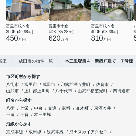
富里市根木名
富里市十倉
富里市根木名
3LDK (49.68㎡)
4DK (85.28㎡)
4LDK (93.36㎡)
6
450
620
810
万円
万円
万円
富里
成田市の物件一覧
本三里塚第４ 新築戸建て ７号棟
市区町村から探す
八街市
富里市
成田市
印旛郡酒々井町
佐倉市
山武市
上川郡上川町
八千代市
山武郡横芝光町
四街道市
町名から探す
八街
七栄
中台
文違
御料
並木町
東酒々井
玉造
十倉
本三里塚
沿線から探す
京成本線
成田線
総武本線
成田スカイアクセス