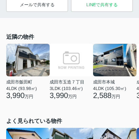
メールで共有する
LINEで共有する
近隣の物件
成田市玉造７丁目
成田市飯田町
成田市本城
3LDK (103.46㎡)
4
4LDK (93.98㎡)
4LDK (105.30㎡)
3,990
3,990
2,588
万円
万円
万円
よく見られている物件