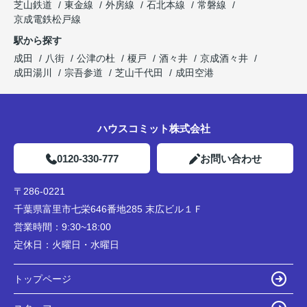
芝山鉄道
東金線
外房線
石北本線
常磐線
京成電鉄松戸線
駅から探す
成田
八街
公津の杜
榎戸
酒々井
京成酒々井
成田湯川
宗吾参道
芝山千代田
成田空港
ハウスコミット株式会社
0120-330-777
お問い合わせ
〒286-0221
千葉県富里市七栄646番地285 末広ビル１Ｆ
営業時間：
9:30~18:00
定休日：
火曜日・水曜日
トップページ