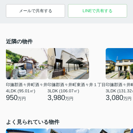
メールで共有する
LINEで共有する
近隣の物件
印旛郡酒々井町酒々井
印旛郡酒々井町東酒々井１丁目
印旛郡酒々井
4LDK (95.01㎡)
3LDK (106.07㎡)
3LDK (131.32
950
3,980
3,080
万円
万円
万円
よく見られている物件