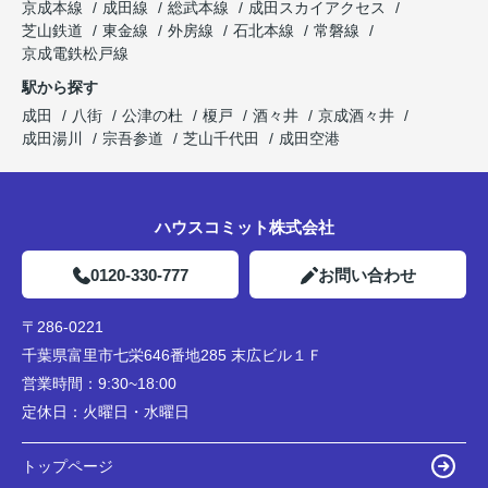
京成本線
成田線
総武本線
成田スカイアクセス
芝山鉄道
東金線
外房線
石北本線
常磐線
京成電鉄松戸線
駅から探す
成田
八街
公津の杜
榎戸
酒々井
京成酒々井
成田湯川
宗吾参道
芝山千代田
成田空港
ハウスコミット株式会社
0120-330-777
お問い合わせ
〒286-0221
千葉県富里市七栄646番地285 末広ビル１Ｆ
営業時間：
9:30~18:00
定休日：
火曜日・水曜日
トップページ