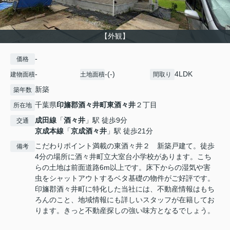
【外観】
-
価格
-
-(-)
4LDK
建物面積
土地面積
間取り
新築
築年数
千葉県
印旛郡酒々井町
東酒々井
２丁目
所在地
成田線
「
酒々井
」駅 徒歩9分
交通
京成本線
「
京成酒々井
」駅 徒歩21分
こだわりポイント満載の東酒々井２ 新築戸建て。徒歩
備考
4分の場所に酒々井町立大室台小学校があります。こち
らの土地は前面道路6m以上です。床下からの湿気や害
虫をシャットアウトするベタ基礎の物件がご好評です。
印旛郡酒々井町に特化した当社には、不動産情報はもち
ろんのこと、地域情報にも詳しいスタッフが在籍してお
ります。きっと不動産探しの強い味方となるでしょう。