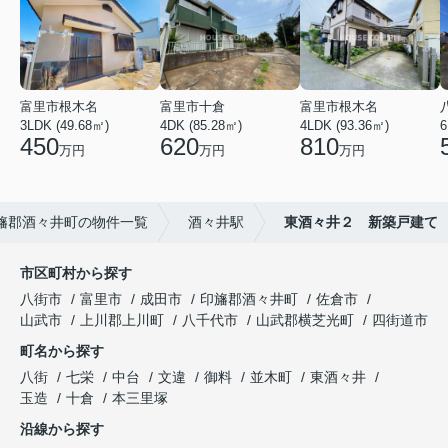
富里市根木名
富里市十倉
富里市根木名
3LDK (49.68㎡)
4DK (85.28㎡)
4LDK (93.36㎡)
6
450
620
810
万円
万円
万円
旛郡酒々井町の物件一覧
酒々井駅
東酒々井２ 新築戸建て
市区町村から探す
八街市
富里市
成田市
印旛郡酒々井町
佐倉市
山武市
上川郡上川町
八千代市
山武郡横芝光町
四街道市
町名から探す
八街
七栄
中台
文違
御料
並木町
東酒々井
玉造
十倉
本三里塚
沿線から探す