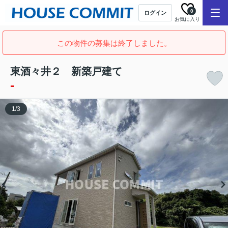
0
ログイン
お気に入り
この物件の募集は終了しました。
東酒々井２ 新築戸建て
-
1
/
3