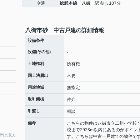
総武本線
「
八街
」駅 徒歩107分
交通
八街市砂 中古戸建の詳細情報
設備条件
設備(その他)
-
土地権利
所有権
国土法届出
不要
用途地域
無指定
取引態様
仲介
引渡し
相談
備考
こちらの物件は八街市立二州小学校 
校まで2926m以内にあるのがポイン
情報の見方
す。こちらは中古一戸建ての物件で