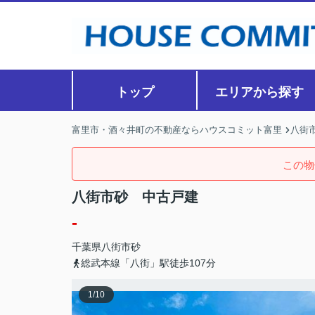
トップ
エリアから探す
富里市・酒々井町の不動産ならハウスコミット富里
八街
この物
八街市砂 中古戸建
-
千葉県
八街市
砂
総武本線「八街」駅徒歩107分
1
/
10