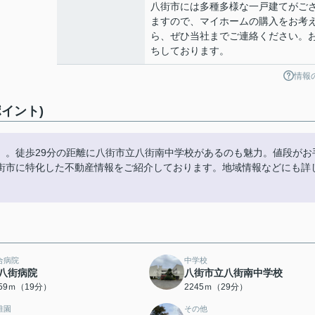
八街市には多種多様な一戸建てがご
ますので、マイホームの購入をお考
ら、ぜひ当社までご連絡ください。
ちしております。
情報
イント)
」。徒歩29分の距離に八街市立八街南中学校があるのも魅力。値段がお
街市に特化した不動産情報をご紹介しております。地域情報などにも詳
合病院
中学校
八街病院
八街市立八街南中学校
459ｍ（19分）
2245ｍ（29分）
稚園
その他