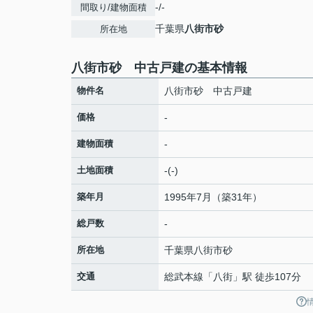
-/-
間取り/建物面積
千葉県
八街市
砂
所在地
八街市砂 中古戸建の基本情報
物件名
八街市砂 中古戸建
価格
-
建物面積
-
土地面積
-(-)
築年月
1995年7月（築31年）
総戸数
-
所在地
千葉県
八街市
砂
交通
総武本線
「
八街
」駅 徒歩107分