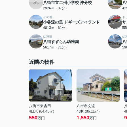
八街市立二州小学校 沖分校
八
2926ｍ（37分）
4
その他
ド
小谷流の里 ドギーズアイランド
サ
4813ｍ（61分）
5
幼稚園
幼
八街すずらん幼稚園
八
5617ｍ（71分）
5
近隣の物件
八街市東吉田
八街市文違
4LDK (84.45㎡)
4DK (86.11㎡)
4
550
1,550
9
万円
万円