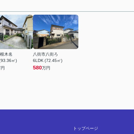
根木名
八街市八街ろ
(93.36㎡)
6LDK (72.45㎡)
580
万円
万円
トップページ