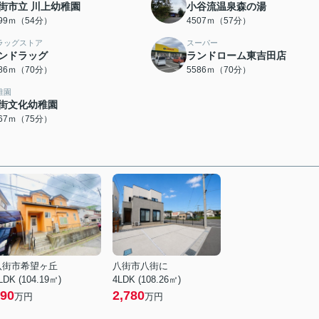
街市立 川上幼稚園
小谷流温泉森の湯
299ｍ（54分）
4507ｍ（57分）
ラッグストア
スーパー
ンドラッグ
ランドローム東吉田店
586ｍ（70分）
5586ｍ（70分）
稚園
街文化幼稚園
967ｍ（75分）
八街市希望ヶ丘
八街市八街に
LDK (104.19㎡)
4LDK (108.26㎡)
90
2,780
万円
万円