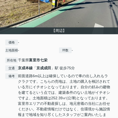
【周辺】
-
価格
-
-
土地面積
坪数
千葉県
富里市
七栄
所在地
京成本線
「
京成成田
」駅 徒歩75分
交通
前面道路6m以上は確保しているので車の出し入れもラ
備考
クラクです。こちらの売地は、土地の購入を検討されて
いる方にイチオシとなっております。自分の好みの建物
を建てるという点では、建築条件のない土地がイチオシ
ですよ。土地面積は252.39㎡(公簿)となっております。
富里市エリアの不動産探しは、地元密着の当社にお任せ
ください。不動産情報だけではなく、住環境から施設情
報まで地域を知り尽くしたスタッフがご案内いたしま