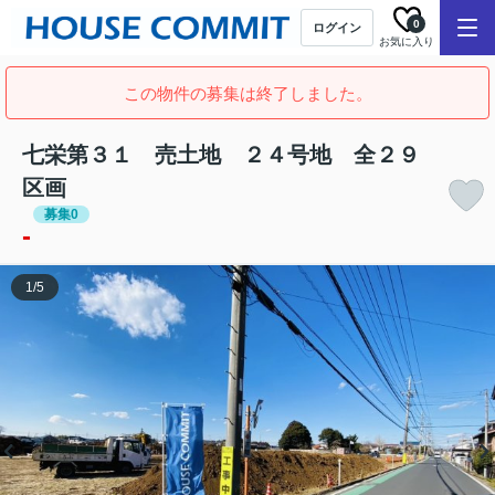
0
ログイン
お気に入り
この物件の募集は終了しました。
七栄第３１ 売土地 ２４号地 全２９
区画
募集0
-
1
/
5