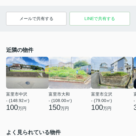
メールで共有する
LINEで共有する
近隣の物件
富里市大和
富里市中沢
富里市立沢
- (108.00㎡)
- (148.92㎡)
- (79.00㎡)
-
150
100
100
万円
万円
万円
よく見られている物件