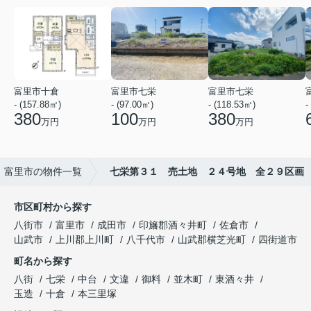
富里市十倉
富里市七栄
富里市七栄
- (157.88㎡)
- (97.00㎡)
- (118.53㎡)
-
380
100
380
万円
万円
万円
富里市の物件一覧
七栄第３１ 売土地 ２４号地 全２９区画
市区町村から探す
八街市
富里市
成田市
印旛郡酒々井町
佐倉市
山武市
上川郡上川町
八千代市
山武郡横芝光町
四街道市
町名から探す
八街
七栄
中台
文違
御料
並木町
東酒々井
玉造
十倉
本三里塚