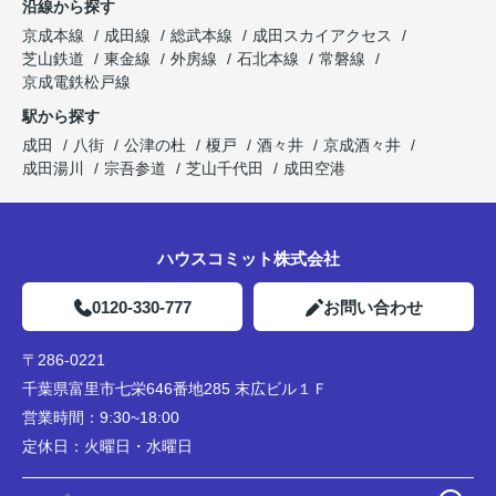
沿線から探す
京成本線
成田線
総武本線
成田スカイアクセス
芝山鉄道
東金線
外房線
石北本線
常磐線
京成電鉄松戸線
駅から探す
成田
八街
公津の杜
榎戸
酒々井
京成酒々井
成田湯川
宗吾参道
芝山千代田
成田空港
ハウスコミット株式会社
0120-330-777
お問い合わせ
〒286-0221
千葉県富里市七栄646番地285 末広ビル１Ｆ
営業時間：
9:30~18:00
定休日：
火曜日・水曜日