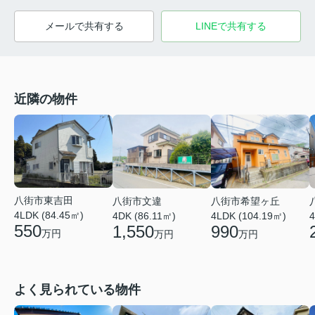
メールで共有する
LINEで共有する
近隣の物件
八街市東吉田
八街市文違
八街市希望ヶ丘
4LDK (84.45㎡)
4DK (86.11㎡)
4LDK (104.19㎡)
4
550
1,550
990
万円
万円
万円
よく見られている物件