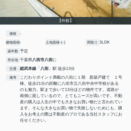
【外観】
-
価格
-
-(-)
3LDK
建物面積
土地面積
間取り
予定
築年数
千葉県
八街市
八街
に
所在地
総武本線
「
八街
」駅 徒歩13分
交通
こだわりポイント満載の八街に１期 新築戸建て １号
備考
棟。徒歩21分の距離に八街市立八街中央中学校がある
のも魅力。駅まで歩いて13分ほどの物件です。道路が
南側に面しているので、とてもニーズが高いです。不動
産の購入は人生の中でも大きなお買い物だと言われてい
ます。そんな大きなお買い物で失敗しないためにも、購
入をお考えの際は不動産のプロである当社スタッフにお
任せください。