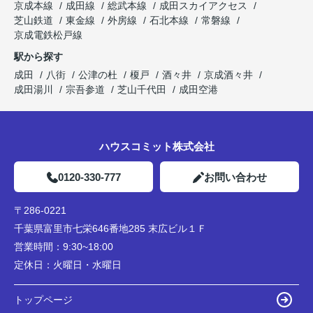
京成本線
成田線
総武本線
成田スカイアクセス
芝山鉄道
東金線
外房線
石北本線
常磐線
京成電鉄松戸線
駅から探す
成田
八街
公津の杜
榎戸
酒々井
京成酒々井
成田湯川
宗吾参道
芝山千代田
成田空港
ハウスコミット株式会社
0120-330-777
お問い合わせ
〒286-0221
千葉県富里市七栄646番地285 末広ビル１Ｆ
営業時間：
9:30~18:00
定休日：
火曜日・水曜日
トップページ