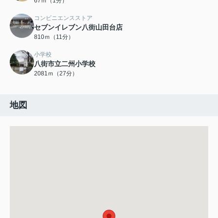
67ｍ（1分）
コンビニエンスストア
セブンイレブン八街山田台店
810ｍ（11分）
小学校
八街市立二州小学校
2081ｍ（27分）
地図