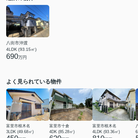
八街市沖渡
4LDK (93.15㎡)
690
万円
よく見られている物件
富里市根木名
富里市十倉
富里市根木名
3LDK (49.68㎡)
4DK (85.28㎡)
4LDK (93.36㎡)
6