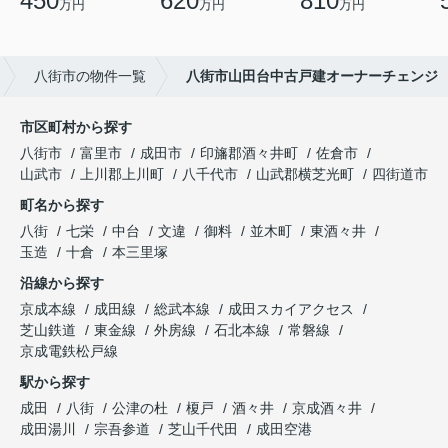
450
620
810
万円
万円
万円
八街市の物件一覧
八街市山田台中古戸建オーナーチェンジ
市区町村から探す
八街市
富里市
成田市
印旛郡酒々井町
佐倉市
山武市
上川郡上川町
八千代市
山武郡横芝光町
四街道市
町名から探す
八街
七栄
中台
文違
御料
並木町
東酒々井
玉造
十倉
本三里塚
沿線から探す
京成本線
成田線
総武本線
成田スカイアクセス
芝山鉄道
東金線
外房線
石北本線
常磐線
京成電鉄松戸線
駅から探す
成田
八街
公津の杜
榎戸
酒々井
京成酒々井
成田湯川
宗吾参道
芝山千代田
成田空港