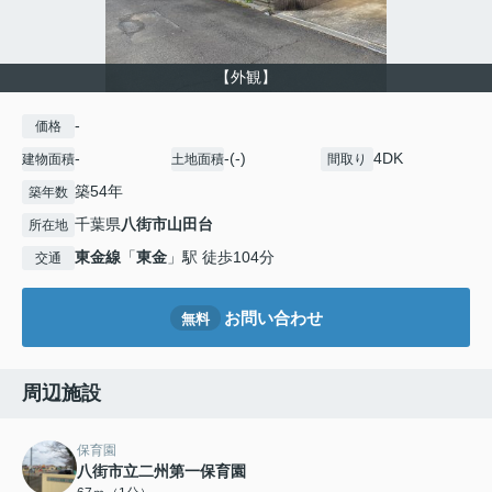
【外観】
-
価格
-
-(-)
4DK
建物面積
土地面積
間取り
築54年
築年数
千葉県
八街市
山田台
所在地
東金線
「
東金
」駅 徒歩104分
交通
お問い合わせ
無料
周辺施設
保育園
八街市立二州第一保育園