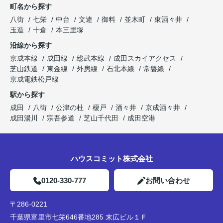
町名から探す
八街
七栄
中台
文違
御料
並木町
東酒々井
玉造
十倉
本三里塚
沿線から探す
京成本線
成田線
総武本線
成田スカイアクセス
芝山鉄道
東金線
外房線
石北本線
常磐線
京成電鉄松戸線
駅から探す
成田
八街
公津の杜
榎戸
酒々井
京成酒々井
成田湯川
宗吾参道
芝山千代田
成田空港
ハウスコミット株式会社
0120-330-777
お問い合わせ
〒286-0221
千葉県富里市七栄646番地285 末広ビル１Ｆ