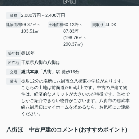
【外観】
2,080万円～2,400万円
価格
99.37㎡～
60.12坪～
4LDK
建物面積
土地面積
間取り
103.51㎡
87.83坪
(198.76㎡～
290.37㎡)
築10年
築年数
千葉県
八街市
八街
ほ
所在地
総武本線
「
八街
」駅 徒歩16分
交通
徒歩12分の場所に八街市立八街東小学校があります。
備考
こちらの土地は前面道路6m以上です。中古の戸建て物
件は、経済的なメリットが大きいのが特徴です。当社で
しかご紹介できない物件がございます。八街市の総武本
線八街周辺にマイホームを求めるなら、お気軽にご連絡
ください。
八街ほ 中古戸建のコメント(おすすめポイント)