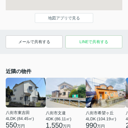
地図アプリで見る
メールで共有する
LINEで共有する
近隣の物件
八街市東吉田
八街市文違
八街市希望ヶ丘
4LDK (84.45㎡)
4DK (86.11㎡)
4LDK (104.19㎡)
4
550
1,550
990
万円
万円
万円