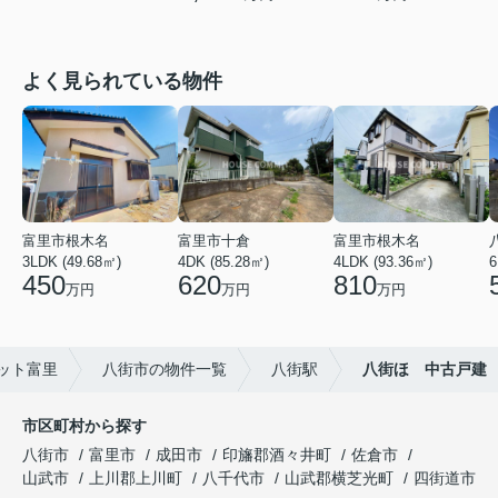
よく見られている物件
富里市根木名
富里市十倉
富里市根木名
3LDK (49.68㎡)
4DK (85.28㎡)
4LDK (93.36㎡)
6
450
620
810
万円
万円
万円
ット富里
八街市の物件一覧
八街駅
八街ほ 中古戸建
市区町村から探す
八街市
富里市
成田市
印旛郡酒々井町
佐倉市
山武市
上川郡上川町
八千代市
山武郡横芝光町
四街道市