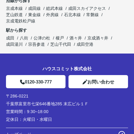
沿線から探す
京成本線
成田線
総武本線
成田スカイアクセス
芝山鉄道
東金線
外房線
石北本線
常磐線
京成電鉄松戸線
駅から探す
成田
八街
公津の杜
榎戸
酒々井
京成酒々井
成田湯川
宗吾参道
芝山千代田
成田空港
ハウスコミット株式会社
0120-330-777
お問い合わせ
〒286-0221
千葉県富里市七栄646番地285 末広ビル１Ｆ
営業時間：
9:30~18:00
定休日：
火曜日・水曜日