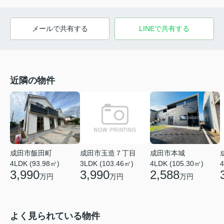
メールで共有する
LINEで共有する
近隣の物件
成田市玉造７丁目
成田市飯田町
成田市本城
3LDK (103.46㎡)
4
4LDK (93.98㎡)
4LDK (105.30㎡)
3,990
3,990
2,588
万円
万円
万円
よく見られている物件