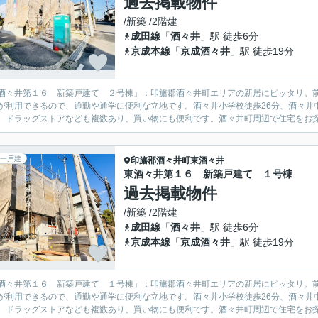
過去掲載物件
/新築 /2階建
成田線
「
酒々井
」駅 徒歩6分
京成本線
「
京成酒々井
」駅 徒歩19分
酒々井第１６ 新築戸建て ２号棟」：印旛郡酒々井町エリアの新居にピッタリ。前
が利用できるので、通勤や通学に便利な立地です。酒々井小学校徒歩26分、酒々井
、ドラッグストアなども複数あり、買い物にも便利です。酒々井町周辺で住宅をお探し
一戸建
印旛郡酒々井町
東酒々井
東酒々井第１６ 新築戸建て １号棟
過去掲載物件
/新築 /2階建
成田線
「
酒々井
」駅 徒歩6分
京成本線
「
京成酒々井
」駅 徒歩19分
酒々井第１６ 新築戸建て １号棟」：印旛郡酒々井町エリアの新居にピッタリ。前
が利用できるので、通勤や通学に便利な立地です。酒々井小学校徒歩26分、酒々井
、ドラッグストアなども複数あり、買い物にも便利です。酒々井町周辺で住宅をお探し