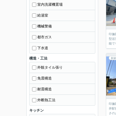
室内洗濯機置場
給湯室
機械警備
印旛
都市ガス
型浴
能で
下水道
構造・工法
新築
外観タイル張り
免震構造
耐震構造
外断熱工法
印旛
井駅
キッチン
さの