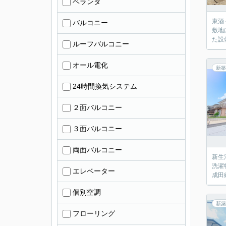
ベランダ
東酒
バルコニー
敷地
た設
ルーフバルコニー
オール電化
新築
24時間換気システム
２面バルコニー
３面バルコニー
両面バルコニー
新生
洗濯
エレベーター
成田
個別空調
新築
フローリング