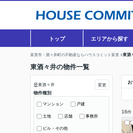
トップ
エリアから探す
東酒
富里市・酒々井町の不動産ならハウスコミット富里
東酒々井の物件一覧
お
東酒々井
変更
物件種別
マンション
戸建
16
件
土地
店舗
事務所
ビル・その他