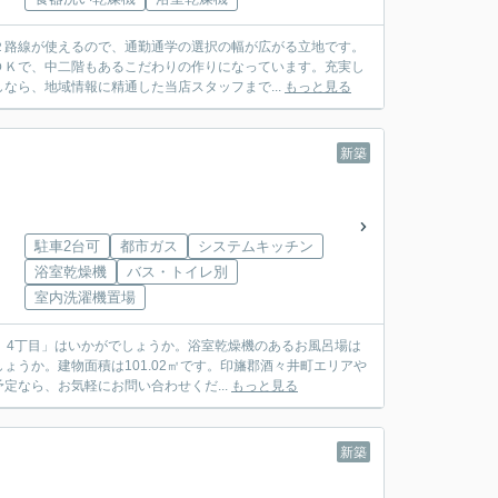
２路線が使えるので、通勤通学の選択の幅が広がる立地です。
ＤＫで、中二階もあるこだわりの作りになっています。充実し
なら、地域情報に精通した当店スタッフまで...
もっと見る
新築
駐車2台可
都市ガス
システムキッチン
浴室乾燥機
バス・トイレ別
室内洗濯機置場
 4丁目」はいかがでしょうか。浴室乾燥機のあるお風呂場は
うか。建物面積は101.02㎡です。印旛郡酒々井町エリアや
なら、お気軽にお問い合わせくだ...
もっと見る
新築