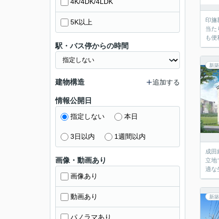
4K/4DK/4LDK
印旛
5K以上
当た
も便
駅・バス停からの時間
新築
建物構造
追加する
情報公開日
指定しない
本日
3日以内
1週間以内
成田
画像・動画あり
立地
適な
画像あり
動画あり
新築
パノラマあり