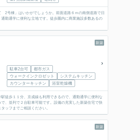
て 2号棟」はいかがでしょうか。前面道路６ｍの南側道路で日
、通勤通学に便利な立地です。徒歩圏内に商業施設多数あるの
。
新築
駐車2台可
都市ガス
ウォークインクロゼット
システムキッチン
カウンターキッチン
浴室乾燥機
井駅徒歩１１分、京成線も利用できるので、通勤通学に便利な
ｍで、並列で２台駐車可能です。設備の充実した新築住宅で快
スタッフまでご相談ください。
新築