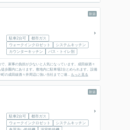
新築
駐車2台可
都市ガス
ウォークインクロゼット
システムキッチン
カウンターキッチン
バス・トイレ別
ので、家事の負担が少ないと人気になっています。成田線酒々
も徒歩圏内にあります。敷地内に駐車場2台とめられます。設備
町の成田線酒々井周辺に強い当社までご連...
もっと見る
新築
駐車2台可
都市ガス
ウォークインクロゼット
システムキッチン
食器洗い乾燥機
浴室乾燥機