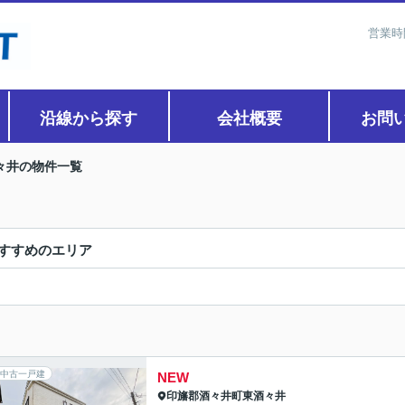
営業時
沿線から探す
会社概要
お問
々井の物件一覧
すすめのエリア
中古一戸建
NEW
印旛郡酒々井町
東酒々井