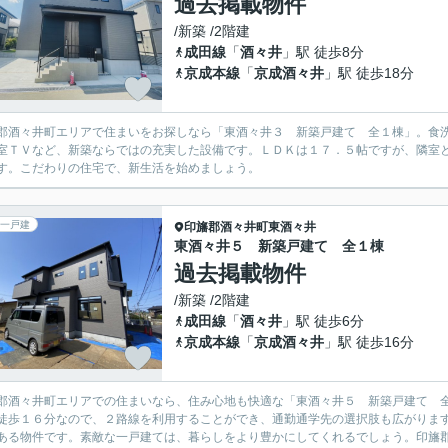
過去掲載物件
/新築 /2階建
成田線
「
酒々井
」駅 徒歩8分
京成本線
「
京成酒々井
」駅 徒歩18分
郡酒々井町エリアで住まいをお探しなら「東酒々井３ 新築戸建て 全１棟」。食
室ＴＶなど、新築ならではの充実した設備です。ＬＤＫは１７．５帖ですが、隣室
す。こだわりの住宅で、新生活を始めましょう。
一戸建
印旛郡酒々井町
東酒々井
東酒々井５ 新築戸建て 全１棟
過去掲載物件
/新築 /2階建
成田線
「
酒々井
」駅 徒歩6分
京成本線
「
京成酒々井
」駅 徒歩16分
郡酒々井町エリアでの住まいなら、住み心地も快適な「東酒々井５ 新築戸建て 
徒歩１６分なので、２路線を利用することができ、通勤通学先の選択肢も広がりま
ある物件です。素敵な一戸建ては、暮らしをより豊かにしてくれるでしょう。印旛郡