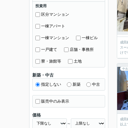
投資用
区分マンション
一棟アパート
一棟マンション
一棟ビル
成田
スー
一戸建て
店舗・事務所
けで
寮・旅館等
土地
中古
新築・中古
指定しない
新築
中古
販売中のみ表示
価格
成田
～
以上