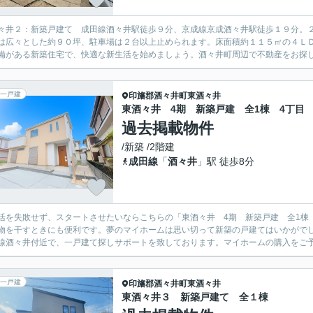
々井２：新築戸建て 成田線酒々井駅徒歩９分、京成線京成酒々井駅徒歩１９分。
は広々とした約９０坪、駐車場は２台以上止められます。床面積約１１５㎡の４Ｌ
備がある新築住宅で、快適な新生活を始めましょう。酒々井町周辺で不動産をお探し
一戸建
印旛郡酒々井町
東酒々井
東酒々井 4期 新築戸建 全1棟 4丁目
過去掲載物件
/新築 /2階建
成田線
「
酒々井
」駅 徒歩8分
活を失敗せず、スタートさせたいならこちらの「東酒々井 4期 新築戸建 全1棟
物を干すときにも便利です。夢のマイホームは思い切って新築の戸建てはいかがでしょ
線酒々井付近で、一戸建て探しサポートを致しております。マイホームの購入をご予定
一戸建
印旛郡酒々井町
東酒々井
東酒々井３ 新築戸建て 全１棟