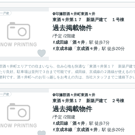
一戸建
印旛郡酒々井町
東酒々井
東酒々井第１７ 新築戸建て １号棟
過去掲載物件
/予定 /2階建
成田線
「
酒々井
」駅 徒歩7分
京成本線
「
京成酒々井
」駅 徒歩20分
郡酒々井町エリアでの住まいなら、住み心地も快適な「東酒々井第１７ 新築戸建
たり良好。駐車場は並列で３台まで可能です。成田線、京成線の２路線が使えるの
便利です。酒々井町へのお引っ越しをお考えの方は、当社スタッフまでご連絡下さ
一戸建
印旛郡酒々井町
東酒々井
東酒々井第１７ 新築戸建て ２号棟
過去掲載物件
/予定 /2階建
成田線
「
酒々井
」駅 徒歩7分
京成本線
「
京成酒々井
」駅 徒歩20分