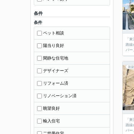
条件
条件
ペット相談
「東
路線
陽当り良好
パー
閑静な住宅地
新築
デザイナーズ
リフォーム済
リノベーション済
眺望良好
「東
輸入住宅
路線
パー
二世帯住宅