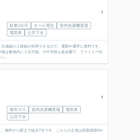
駐車2台可
オール電化
室内洗濯機置場
電気有
公共下水
、京成線の２路線が利用できるので、通勤や通学に便利です。
車場は敷地内に２台可能。小中学校も徒歩圏で、ファミリー向
さい。
都市ガス
室内洗濯機置場
電気有
公共下水
。物件から駅まで徒歩7分です。こちらの土地は前面道路6m