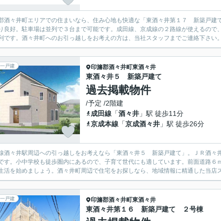
郡酒々井町エリアでの住まいなら、住み心地も快適な「東酒々井第１７ 新築戸建
り良好。駐車場は並列で３台まで可能です。成田線、京成線の２路線が使えるので
利です。酒々井町へのお引っ越しをお考えの方は、当社スタッフまでご連絡下さい
一戸建
印旛郡酒々井町
東酒々井
東酒々井５ 新築戸建て
過去掲載物件
/予定 /2階建
成田線
「
酒々井
」駅 徒歩11分
京成本線
「
京成酒々井
」駅 徒歩26分
線酒々井駅周辺への引っ越しをお考えなら「東酒々井５ 新築戸建て」。ＪＲ酒々
です。小中学校も徒歩圏内にあるので、子育て世代にも適しています。前面道路６
生活を始めましょう。酒々井町周辺で住宅をお探しなら、地域情報に精通した当店
一戸建
印旛郡酒々井町
東酒々井
東酒々井第１６ 新築戸建て ２号棟