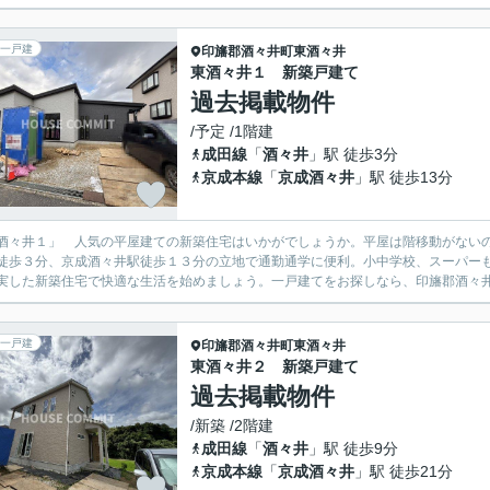
一戸建
印旛郡酒々井町
東酒々井
東酒々井１ 新築戸建て
過去掲載物件
/予定 /1階建
成田線
「
酒々井
」駅 徒歩3分
京成本線
「
京成酒々井
」駅 徒歩13分
酒々井１」 人気の平屋建ての新築住宅はいかがでしょうか。平屋は階移動がない
徒歩３分、京成酒々井駅徒歩１３分の立地で通勤通学に便利。小中学校、スーパー
実した新築住宅で快適な生活を始めましょう。一戸建てをお探しなら、印旛郡酒々井
一戸建
印旛郡酒々井町
東酒々井
東酒々井２ 新築戸建て
過去掲載物件
/新築 /2階建
成田線
「
酒々井
」駅 徒歩9分
京成本線
「
京成酒々井
」駅 徒歩21分