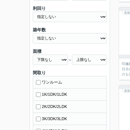
利回り
新築
築年数
面積
～
印旛
日当
間取り
のも
ワンルーム
新築
1K/1DK/1LDK
2K/2DK/2LDK
3K/3DK/3LDK