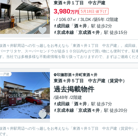
東酒々井１丁目 中古戸建
3,980
5月18日 値下げ
万円
- / 106.07㎡ / 3LDK /築5年 /2階建
成田線
「
酒々井
」駅 徒歩2分
京成本線
「
京成酒々井
」駅 徒歩15分
線酒々井駅周辺への引っ越しをお考えなら「東酒々井１丁目 中古戸建」。成田線
パーナリタヤ、スーパーセンドウが徒歩１０分以内なので買い物にも便利です。駐
す。当社では多種多様な不動産情報を取り扱っておりますので、まずはご連絡くだ
一戸建
印旛郡酒々井町
東酒々井
東酒々井５丁目 中古戸建（賃貸中）
過去掲載物件
/築48年 /2階建
成田線
「
酒々井
」駅 徒歩7分
京成本線
「
京成酒々井
」駅 徒歩20分
線酒々井駅周辺への引っ越しをお考えなら「東酒々井５丁目 中古戸建（賃貸中）」
です。