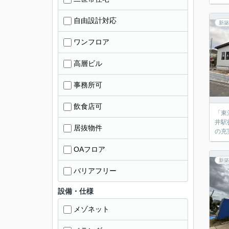
自由設計対応
新築
ワンフロア
高層ビル
事務所可
飲食店可
「東
井駅
居抜物件
の充
OAフロア
新築
バリアフリー
設備・仕様
メゾネット