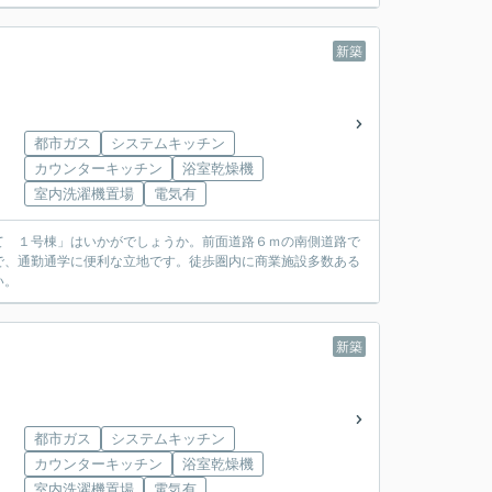
新築
都市ガス
システムキッチン
カウンターキッチン
浴室乾燥機
室内洗濯機置場
電気有
て １号棟」はいかがでしょうか。前面道路６ｍの南側道路で
で、通勤通学に便利な立地です。徒歩圏内に商業施設多数ある
い。
新築
都市ガス
システムキッチン
カウンターキッチン
浴室乾燥機
室内洗濯機置場
電気有