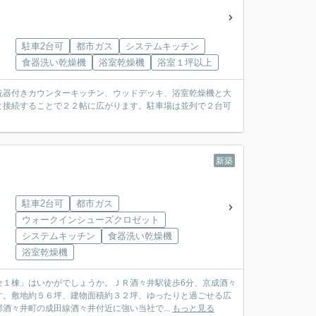
駐車2台可
都市ガス
システムキッチン
食器洗い乾燥機
浴室乾燥機
浴室１坪以上
洗器付きカウンターキッチン、ウッドデッキ、浴室乾燥機と大
と接続することで２２帖に広がります。駐車場は並列で２台可
新築
駐車2台可
都市ガス
ウォークインシューズクロゼット
システムキッチン
食器洗い乾燥機
浴室乾燥機
全１棟」はいかがでしょうか。ＪＲ酒々井駅徒歩6分、京成酒々
す。敷地約５６坪、建物面積約３２坪、ゆったりと過ごせる広
酒々井町の成田線酒々井付近に強い当社で...
もっと見る