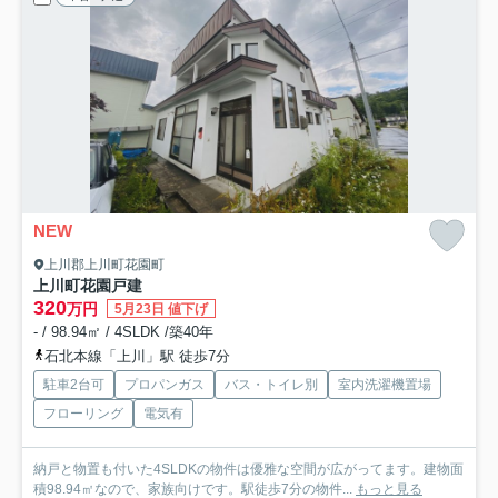
NEW
上川郡上川町花園町
上川町花園戸建
320
万円
5月23日 値下げ
- / 98.94㎡ / 4SLDK /築40年
石北本線「上川」駅 徒歩7分
駐車2台可
プロパンガス
バス・トイレ別
室内洗濯機置場
フローリング
電気有
納戸と物置も付いた4SLDKの物件は優雅な空間が広がってます。建物面
積98.94㎡なので、家族向けです。駅徒歩7分の物件...
もっと見る