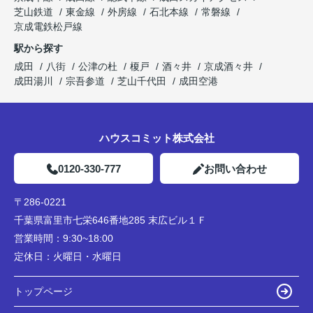
芝山鉄道
東金線
外房線
石北本線
常磐線
京成電鉄松戸線
駅から探す
成田
八街
公津の杜
榎戸
酒々井
京成酒々井
成田湯川
宗吾参道
芝山千代田
成田空港
ハウスコミット株式会社
0120-330-777
お問い合わせ
〒286-0221
千葉県富里市七栄646番地285 末広ビル１Ｆ
営業時間：
9:30~18:00
定休日：
火曜日・水曜日
トップページ