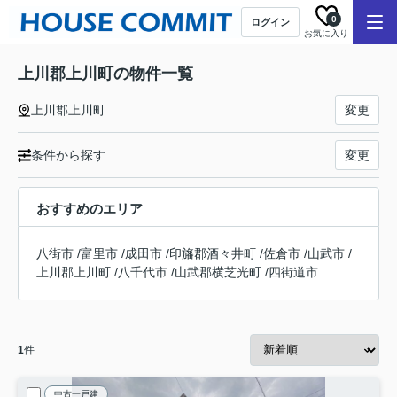
0
ログイン
お気に入り
上川郡上川町の物件一覧
上川郡上川町
変更
条件から探す
変更
おすすめのエリア
八街市
/
富里市
/
成田市
/
印旛郡酒々井町
/
佐倉市
/
山武市
/
上川郡上川町
/
八千代市
/
山武郡横芝光町
/
四街道市
1
件
中古一戸建