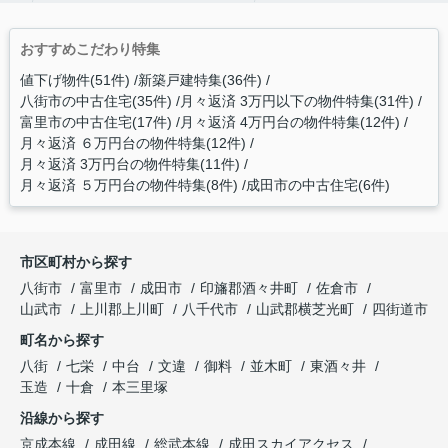
おすすめこだわり特集
値下げ物件(51件)
新築戸建特集(36件)
八街市の中古住宅(35件)
月々返済 3万円以下の物件特集(31件)
富里市の中古住宅(17件)
月々返済 4万円台の物件特集(12件)
月々返済 ６万円台の物件特集(12件)
月々返済 3万円台の物件特集(11件)
月々返済 ５万円台の物件特集(8件)
成田市の中古住宅(6件)
市区町村から探す
八街市
富里市
成田市
印旛郡酒々井町
佐倉市
山武市
上川郡上川町
八千代市
山武郡横芝光町
四街道市
町名から探す
八街
七栄
中台
文違
御料
並木町
東酒々井
玉造
十倉
本三里塚
沿線から探す
京成本線
成田線
総武本線
成田スカイアクセス