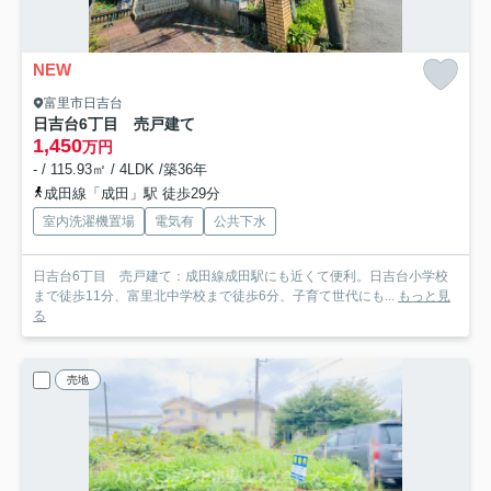
NEW
富里市日吉台
日吉台6丁目 売戸建て
1,450
万円
- / 115.93㎡ / 4LDK /築36年
成田線「成田」駅 徒歩29分
室内洗濯機置場
電気有
公共下水
日吉台6丁目 売戸建て：成田線成田駅にも近くて便利。日吉台小学校
まで徒歩11分、富里北中学校まで徒歩6分、子育て世代にも...
もっと見
る
売地