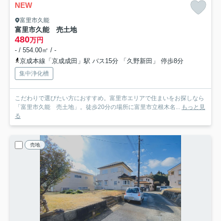
NEW
富里市久能
富里市久能 売土地
480
万円
- / 554.00㎡ / -
京成本線「京成成田」駅 バス15分 「久野新田」 停歩8分
集中浄化槽
こだわりで選びたい方におすすめ。富里市エリアで住まいをお探しなら
「富里市久能 売土地」。徒歩20分の場所に富里市立根木名...
もっと見
る
売地