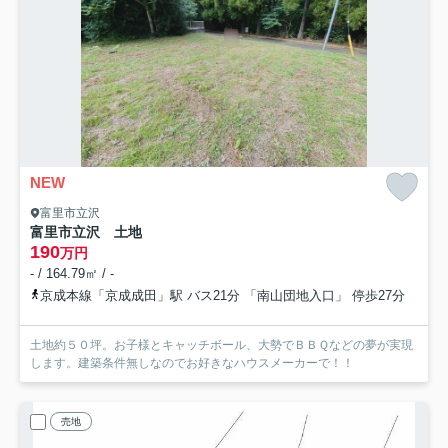
NEW
富里市立沢
富里市立沢 土地
190
万円
- / 164.79㎡ / -
京成本線「京成成田」駅 バス21分 「南山団地入口」 停歩27分
土地約５０坪。お子様とキャッチボール、大勢でＢＢＱなどの夢が実現
します。建築条件無しなのでお好きなハウスメーカーで！！
売地