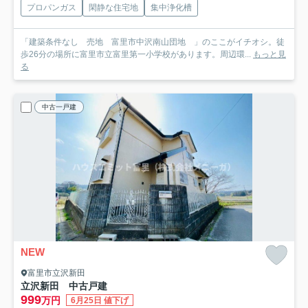
プロパンガス
閑静な住宅地
集中浄化槽
「建築条件なし 売地 富里市中沢南山団地 」のここがイチオシ。徒
歩26分の場所に富里市立富里第一小学校があります。周辺環...
もっと見
る
中古一戸建
NEW
富里市立沢新田
立沢新田 中古戸建
999
万円
6月25日 値下げ