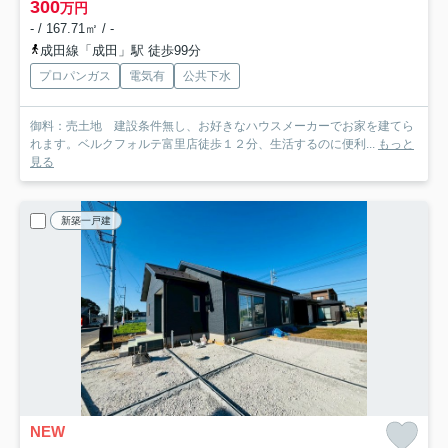
300
万円
- / 167.71㎡ / -
成田線「成田」駅 徒歩99分
プロパンガス
電気有
公共下水
御料：売土地 建設条件無し、お好きなハウスメーカーでお家を建てら
れます。ベルクフォルテ富里店徒歩１２分、生活するのに便利...
もっと
見る
新築一戸建
NEW