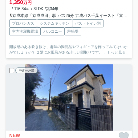
1,350
万円
- / 116.34㎡ / 3LDK /築34年
京成本線「京成成田」駅 バス26分 京成バス千葉イースト「富里郵便局」 停歩5分
プロパンガス
システムキッチン
バス・トイレ別
室内洗濯機置場
バルコニー
駐輪場
開放感のある吹き抜け、趣味の陶芸品やフィギュアを飾ってみてはいか
がでしょうか？ ２階にお風呂がある珍しい間取りです。 ...
もっと見る
中古一戸建
NEW