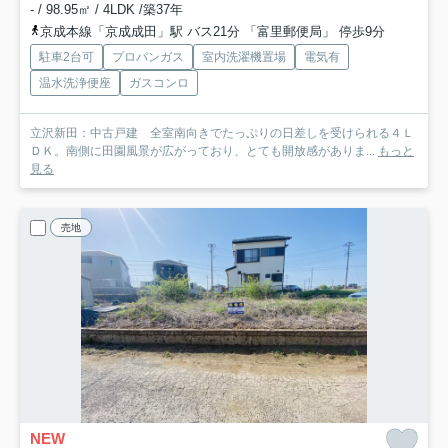
- / 98.95㎡ / 4LDK /築37年
京成本線「京成成田」駅 バス21分 「富里郵便局」 停歩9分
駐車2台可
プロパンガス
室内洗濯機置場
電気有
温水洗浄便座
ガスコンロ
立沢新田：中古戸建 全室南向きでたっぷりの日差しを受けられる４Ｌ
ＤＫ。南側に田園風景が広がっており、とても開放感がありま...
もっと
見る
売地
NEW