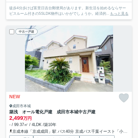
徒歩4分歩けば富里日吉台郵便局があります。新生活を始めるならサー
ビスルーム付きの5SLDK物件はいかがでしょうか。経済的...
もっと見る
中古一戸建
NEW
成田市本城
築浅 オール電化戸建 成田市本城中古戸建
2,499
万円
- / 99.37㎡ / 4LDK /築10年
京成本線「京成成田」駅 バス40分 京成バス千葉イースト「小牧第一児童公園入口」 停歩4分