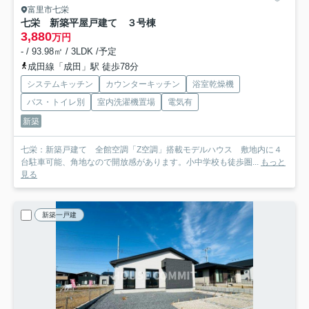
富里市七栄
七栄 新築平屋戸建て ３号棟
3,880
万円
- / 93.98㎡ / 3LDK /予定
成田線「成田」駅 徒歩78分
システムキッチン
カウンターキッチン
浴室乾燥機
バス・トイレ別
室内洗濯機置場
電気有
新築
七栄：新築戸建て 全館空調「Z空調」搭載モデルハウス 敷地内に４
台駐車可能、角地なので開放感があります。小中学校も徒歩圏...
もっと
見る
新築一戸建