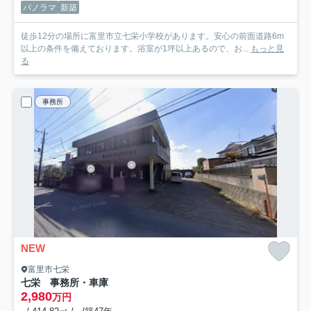
パノラマ
新築
徒歩12分の場所に富里市立七栄小学校があります。安心の前面道路6m
以上の条件を備えております。浴室が1坪以上あるので、お...
もっと見
る
事務所
NEW
富里市七栄
七栄 事務所・車庫
2,980
万円