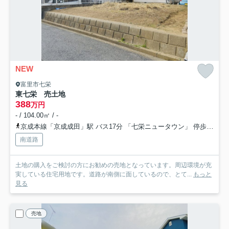
NEW
富里市七栄
東七栄 売土地
388
万円
- / 104.00㎡ / -
京成本線「京成成田」駅 バス17分 「七栄ニュータウン」 停歩12分
南道路
土地の購入をご検討の方にお勧めの売地となっています。周辺環境が充
実している住宅用地です。道路が南側に面しているので、とて...
もっと
見る
売地