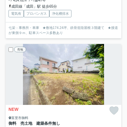
- / 414.82㎡ / - /築47年
成田線「成田」駅 徒歩65分
電気有
プロパンガス
浄化槽排水
七栄：事務所・車庫 ★敷地174.24坪、鉄骨造陸屋根３階建て ★接道
が東側９ｍ、駐車スペース多数あり
売地
NEW
富里市御料
御料 売土地 建築条件無し