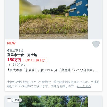
NEW
富里市十倉
富里市十倉 売土地
150
万円
5月11日 値下げ
- / 171.20㎡ / -
京成本線「京成成田」駅 バス43分 千葉交通「ハニワ台車庫」 停歩6分
土地50坪以上の広々とした敷地で、理想の生活を送りませんか。土地面
積は171.2㎡(公簿)でございます。売地をお探しの方...
もっと見る
売地