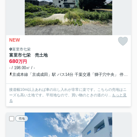
NEW
富里市七栄
富里市七栄 売土地
680
万円
- / 198.00㎡ / -
京成本線「京成成田」駅 バス14分 千葉交通「獅子穴中央」 停歩4分
接道幅10m以上あれば車の出し入れが非常に楽です。こちらの売地はニ
ーズも高い土地です。平坦地なので、買い物のときの道のり...
もっと見
る
売地