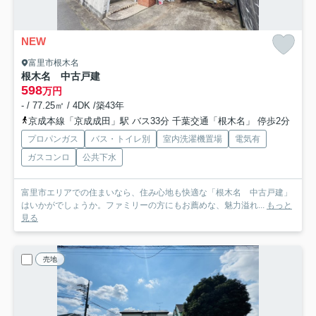
NEW
富里市根木名
根木名 中古戸建
598
万円
- / 77.25㎡ / 4DK /築43年
京成本線「京成成田」駅 バス33分 千葉交通「根木名」 停歩2分
プロパンガス
バス・トイレ別
室内洗濯機置場
電気有
ガスコンロ
公共下水
富里市エリアでの住まいなら、住み心地も快適な「根木名 中古戸建」
はいかがでしょうか。ファミリーの方にもお薦めな、魅力溢れ...
もっと
見る
売地