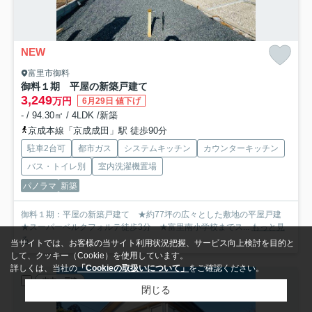
NEW
富里市御料
御料１期 平屋の新築戸建て
3,249
万円
6月29日 値下げ
- / 94.30㎡ / 4LDK /新築
京成本線「京成成田」駅 徒歩90分
駐車2台可
都市ガス
システムキッチン
カウンターキッチン
バス・トイレ別
室内洗濯機置場
パノラマ
新築
御料１期：平屋の新築戸建て ★約77坪の広々とした敷地の平屋戸建
★スーパーベルクフォルテ徒歩3分 ★富里南小学校までス...
もっと見
る
当サイトでは、お客様の当サイト利用状況把握、サービス向上検討を目的と
して、クッキー（Cookie）を使用しています。
詳しくは、当社の
「Cookieの取扱いについて」
をご確認ください。
中古一戸建
閉じる