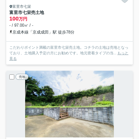
富里市七栄
富里市七栄売土地
100
万円
- / 97.00㎡ / -
京成本線「京成成田」駅 徒歩78分
こだわりポイント満載の富里市七栄売土地。コチラの土地は売地となっ
ており、土地購入予定の方にお勧めです。地元密着タイプの当...
もっと
見る
売地