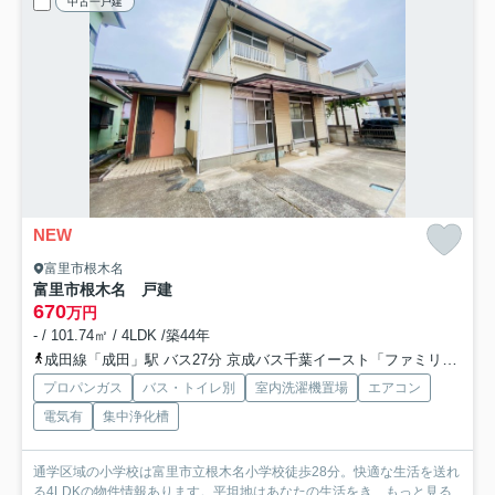
中古一戸建
NEW
富里市根木名
富里市根木名 戸建
670
万円
- / 101.74㎡ / 4LDK /築44年
成田線「成田」駅 バス27分 京成バス千葉イースト「ファミリータウン入口（千葉県）」 停歩12分
プロパンガス
バス・トイレ別
室内洗濯機置場
エアコン
電気有
集中浄化槽
通学区域の小学校は富里市立根木名小学校徒歩28分。快適な生活を送れ
る4LDKの物件情報あります。平坦地はあなたの生活をき...
もっと見る