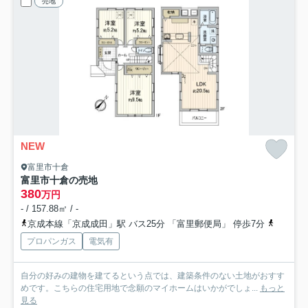
売地
NEW
富里市十倉
富里市十倉の売地
380
万円
- / 157.88㎡ / -
京成本線「京成成田」駅 バス25分 「富里郵便局」 停歩7分
成田線「
プロパンガス
電気有
自分の好みの建物を建てるという点では、建築条件のない土地がおすす
めです。こちらの住宅用地で念願のマイホームはいかがでしょ...
もっと
見る