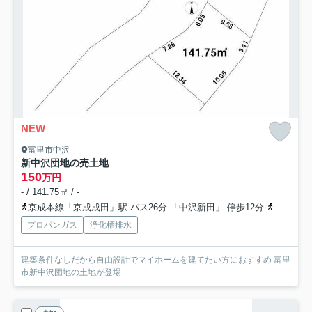
NEW
富里市中沢
新中沢団地の売土地
150
万円
- / 141.75㎡ / -
京成本線「京成成田」駅 バス26分 「中沢新田」 停歩12分
成田線「
プロパンガス
浄化槽排水
建築条件なしだから自由設計でマイホームを建てたい方におすすめ 富里
市新中沢団地の土地が登場