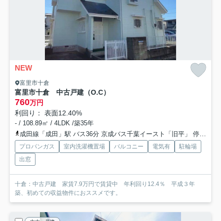
NEW
富里市十倉
富里市十倉 中古戸建（O.C）
760
万円
利回り： 表面12.40%
- / 108.89㎡ / 4LDK /築35年
成田線「成田」駅 バス36分 京成バス千葉イースト「旧平」 停歩6分
プロパンガス
室内洗濯機置場
バルコニー
電気有
駐輪場
出窓
十倉：中古戸建 家賃7.9万円で賃貸中 年利回り12.4％ 平成３年
築、初めての収益物件におススメです。