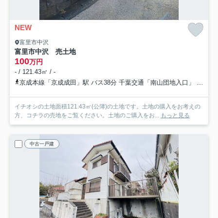
NEW
富里市中沢
富里市中沢 売土地
100
万円
- / 121.43㎡ / -
京成本線「京成成田」駅 バス38分 千葉交通「南山団地入口」 停歩7分
イチオシの土地面積121.43㎡(公簿)の土地です。土地の購入をお考えの
方、コチラの売地をご覧ください。土地のご購入をお...
もっと見る
中古一戸建