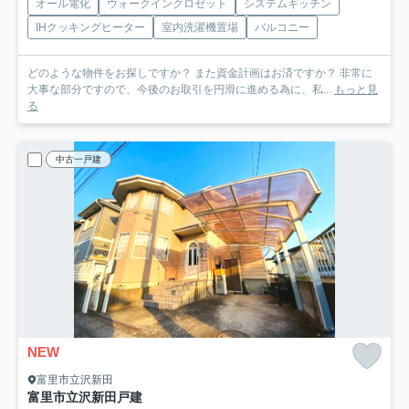
オール電化
ウォークインクロゼット
システムキッチン
IHクッキングヒーター
室内洗濯機置場
バルコニー
どのような物件をお探しですか？ また資金計画はお済ですか？ 非常に
大事な部分ですので、今後のお取引を円滑に進める為に、私...
もっと見
る
中古一戸建
NEW
富里市立沢新田
富里市立沢新田戸建