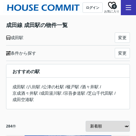
0
ログイン
お気に入り
成田線 成田駅の物件一覧
成田駅
変更
条件から探す
変更
おすすめの駅
成田駅
/
八街駅
/
公津の杜駅
/
榎戸駅
/
酒々井駅
/
京成酒々井駅
/
成田湯川駅
/
宗吾参道駅
/
芝山千代田駅
/
成田空港駅
284
件