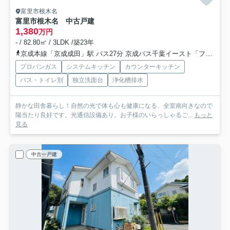
富里市根木名
富里市根木名 中古戸建
1,380
万円
- / 82.80㎡ / 3LDK /築23年
京成本線「京成成田」駅 バス27分 京成バス千葉イースト「ファミリータウン南」 停歩8分車15分 7.3km
プロパンガス
システムキッチン
カウンターキッチン
バス・トイレ別
独立洗面台
浄化槽排水
静かな田舎暮らし！自然の光で体も心も健康になる、全室南向きなので
陽当たり良好です。光通信設備あり。お子様のいらっしゃるご...
もっと
見る
中古一戸建