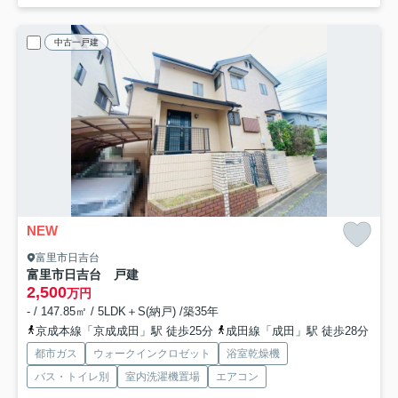
中古一戸建
NEW
富里市日吉台
富里市日吉台 戸建
2,500
万円
- / 147.85㎡ / 5LDK＋S(納戸) /築35年
京成本線「京成成田」駅 徒歩25分
成田線「成田」駅 徒歩28分
都市ガス
ウォークインクロゼット
浴室乾燥機
バス・トイレ別
室内洗濯機置場
エアコン