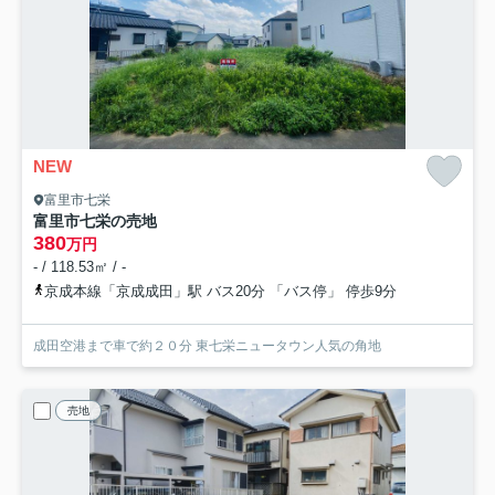
NEW
富里市七栄
富里市七栄の売地
380
万円
- / 118.53㎡ / -
京成本線「京成成田」駅 バス20分 「バス停」 停歩9分
成田空港まで車で約２０分 東七栄ニュータウン人気の角地
売地