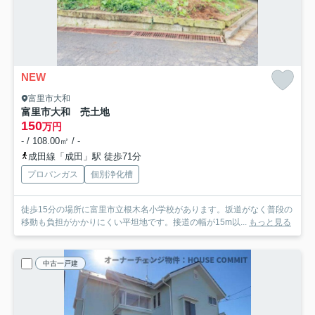
NEW
富里市大和
富里市大和 売土地
150
万円
- / 108.00㎡ / -
成田線「成田」駅 徒歩71分
プロパンガス
個別浄化槽
徒歩15分の場所に富里市立根木名小学校があります。坂道がなく普段の
移動も負担がかかりにくい平坦地です。接道の幅が15m以...
もっと見る
中古一戸建