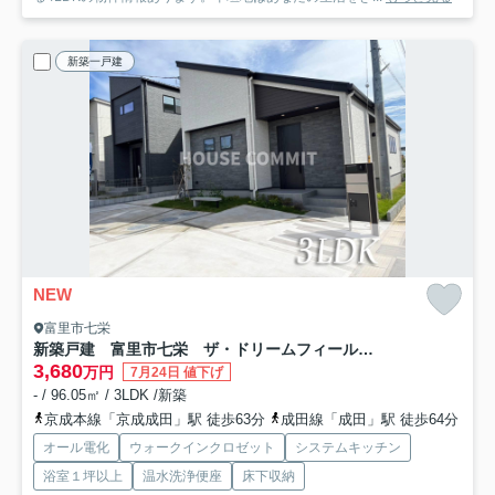
新築一戸建
NEW
富里市七栄
新築戸建 富里市七栄 ザ・ドリームフィールド成田75 ６期 ４号棟
3,680
万円
7月24日 値下げ
- / 96.05㎡ / 3LDK /新築
京成本線「京成成田」駅 徒歩63分
成田線「成田」駅 徒歩64分
オール電化
ウォークインクロゼット
システムキッチン
浴室１坪以上
温水洗浄便座
床下収納