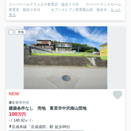
スーパーベルクフォルテ富里店 徒歩１０分 スーパーランドローム
富里店 徒歩２８分 セブンイレブン富里葉山店 徒歩８...
もっと
見る
売地
NEW
富里市中沢
建築条件なし 売地 富里市中沢南山団地
100
万円
- / 148.92㎡ / -
京成本線「京成成田」駅 徒歩99分