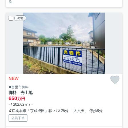
る
売地
NEW
富里市御料
御料 売土地
650
万円
- / 202.62㎡ / -
京成本線「京成成田」駅 バス25分 「大六天」 停歩8分
公共下水