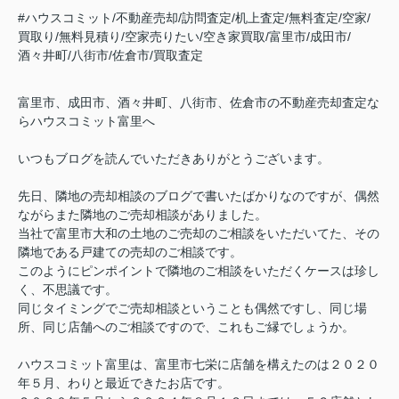
#ハウスコミット/不動産売却/訪問査定/机上査定/無料査定/空家/
買取り/無料見積り/空家売りたい/空き家買取/富里市/成田市/
酒々井町/八街市/佐倉市/買取査定
富里市、成田市、酒々井町、八街市、佐倉市の不動産売却査定な
らハウスコミット富里へ
いつもブログを読んでいただきありがとうございます。
先日、隣地の売却相談のブログで書いたばかりなのですが、偶然
ながらまた隣地のご売却相談がありました。
当社で富里市大和の土地のご売却のご相談をいただいてた、その
隣地である戸建ての売却のご相談です。
このようにピンポイントで隣地のご相談をいただくケースは珍し
く、不思議です。
同じタイミングでご売却相談ということも偶然ですし、同じ場
所、同じ店舗へのご相談ですので、これもご縁でしょうか。
ハウスコミット富里は、富里市七栄に店舗を構えたのは２０２０
年５月、
わりと最近できたお店です。