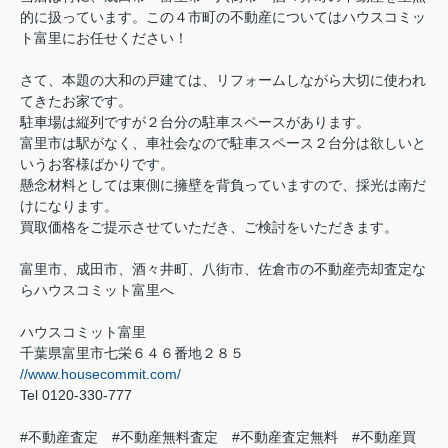
的に扱っています。この４市町の不動産についてはハウスコミッ
ト富里にお任せください！
さて、本題の大和の戸建ては、リフォームしながら大切に使われ
てきたお家です。
駐車場は縦列ですが２台分の駐車スペースがあります。
富里市は駅がなく、車社会なので駐車スペース２台分は欲しいと
いうお客様ばかりです。
懸念材料としては東側に擁壁を背負っていますので、採光は南だ
けになります。
買取価格をご提示させていただき、ご検討をいただきます。
富里市、成田市、酒々井町、八街市、佐倉市の不動産売却査定な
らハウスコミット富里へ
ハウスコミット富里
千葉県富里市七栄６４６番地２８５
//www.housecommit.com/
Tel 0120-330-777
#不動産査定 #不動産無料査定 #不動産査定無料 #不動産買