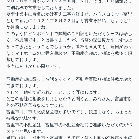
２０２０年５月から２０２４年８月１２日までは、ＦＣ店舗とし
て別名称で営業をしておりました。
夏季休業中に看板のかけ替え工事を済ませ、ハウスコミット富里
として新たに２０２４年８月２２日より営業を開始、
ちょうど１
か月前になりますね。
このようにピンポイントで隣地のご相談をいただくケースは珍し
く、不思議です。とは書きましたが、当店の認知度が少しずつ上
がってきたということでしょうか。看板を替えても、連日変わり
なくマイホームのご購入相談や、不動産売却のご相談を数多く頂
戴しております。
本当にありがたい限りです。
不動産売却に限ってお話をすると、不動産買取り相談件数が増え
てきております。
そして「他社で断られた」と、よく耳にします。
どこの会社に相談をしましたか？と聞くと、みなさん、富里市以
外の不動産業者なんですよね。
富里市は、市街化調整区域が多いですし、鉄道もなく、ちょっと
特殊な地域です。
富里市の不動産は、富里市の不動産会社にご相談いただくのがベ
ストだと思います。
当店は特に、成田市・富里市・八街市・酒々井町の不動産を重点