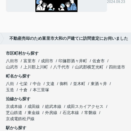
取り
2024.09.23
不動産売却のため富里市大和の戸建てに訪問査定にお伺いました
市区町村から探す
八街市
富里市
成田市
印旛郡酒々井町
佐倉市
山武市
上川郡上川町
八千代市
山武郡横芝光町
四街道市
町名から探す
八街
七栄
中台
文違
御料
並木町
東酒々井
玉造
十倉
本三里塚
沿線から探す
京成本線
成田線
総武本線
成田スカイアクセス
芝山鉄道
東金線
外房線
石北本線
常磐線
京成電鉄松戸線
駅から探す