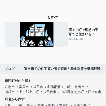
NEXT
酒々井町で理想の子
育てと住まいを！地
域コミュニティは家
2024.11.28
族必見の購入ポイン
ト
ブログ
富里市での住宅買い替え特例と税金対策を徹底解説！
市区町村から探す
八街市
富里市
成田市
印旛郡酒々井町
佐倉市
山武市
上川郡上川町
八千代市
山武郡横芝光町
四街道市
町名から探す
八街
七栄
中台
文違
御料
並木町
東酒々井