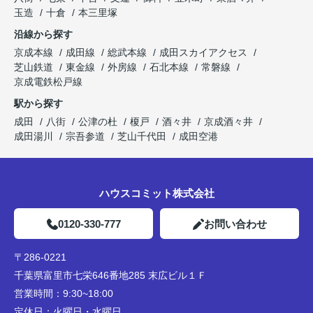
玉造
十倉
本三里塚
沿線から探す
京成本線
成田線
総武本線
成田スカイアクセス
芝山鉄道
東金線
外房線
石北本線
常磐線
京成電鉄松戸線
駅から探す
成田
八街
公津の杜
榎戸
酒々井
京成酒々井
成田湯川
宗吾参道
芝山千代田
成田空港
ハウスコミット株式会社
0120-330-777
お問い合わせ
〒286-0221
千葉県富里市七栄646番地285 末広ビル１Ｆ
営業時間：
9:30~18:00
定休日：
火曜日・水曜日