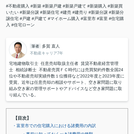
#不動産購入
#新築
#新築戸建
#新築戸建て
#新築購入
#新築買
いたい
#新築分譲
#新築住宅
#建売
#建売り
#新築分譲
#新築分
譲住宅
#戸建
#戸建て
#マイホーム購入
#富里市
#富里
#住宅購
入
#住宅ローン
多賀 直人
筆者
不動産キャリア7年
宅地建物取引士 任意売却取扱主任者 賃貸不動産経営管理
士 相続診断士 不動産売買ＦＣ時代には売買契約件数全国24
位や不動産売却実績件数１位獲得など2022年度と2023年度に
受賞。近年は任意売却の相談やサポート、空き家問題に取り
組み空き家の管理サポートやアドバイスなど空き家問題に取
り組んでいる。
【目次】
・富里市での住宅購入における諸費用の内訳
・事前に知っておくべき諸費用の種類