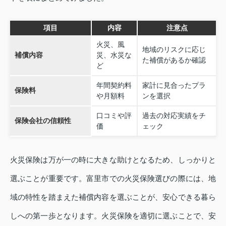
項目
内容
注意点
火災、風
地域のリスクに応じ
補償内容
災、水災な
た補償があるか確認
ど
年間契約料
家計に見合ったプラ
保険料
や月額料
ンを選択
口コミや評
過去の対応実績をチ
保険会社の信頼性
価
ェック
火災保険は万が一の時に大きな助けとなるため、しっかりと
選ぶことが重要です。富里市での火災保険選びの際には、地
域の特性を踏まえた補償内容を選ぶことが、安心できる暮ら
しへの第一歩となります。火災保険を適切に選ぶことで、安