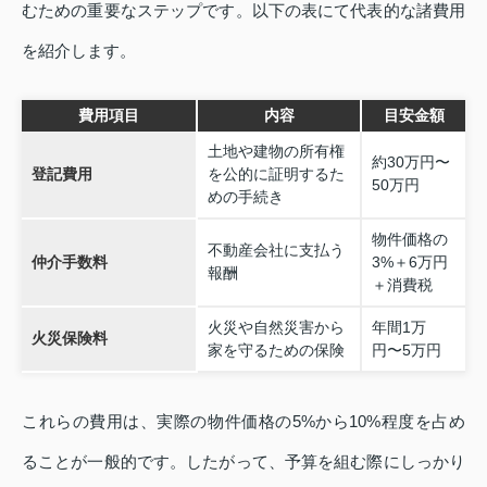
むための重要なステップです。以下の表にて代表的な諸費用
を紹介します。
費用項目
内容
目安金額
土地や建物の所有権
約30万円〜
登記費用
を公的に証明するた
50万円
めの手続き
物件価格の
不動産会社に支払う
仲介手数料
3%＋6万円
報酬
＋消費税
火災や自然災害から
年間1万
火災保険料
家を守るための保険
円〜5万円
これらの費用は、実際の物件価格の5%から10%程度を占め
ることが一般的です。したがって、予算を組む際にしっかり