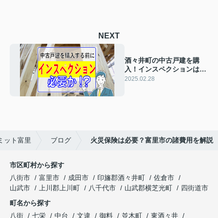
NEXT
酒々井町の中古戸建を購
入！インスペクションは必
要か？
2025.02.28
ミット富里
ブログ
火災保険は必要？富里市の諸費用を解説
市区町村から探す
八街市
富里市
成田市
印旛郡酒々井町
佐倉市
山武市
上川郡上川町
八千代市
山武郡横芝光町
四街道市
町名から探す
八街
七栄
中台
文違
御料
並木町
東酒々井