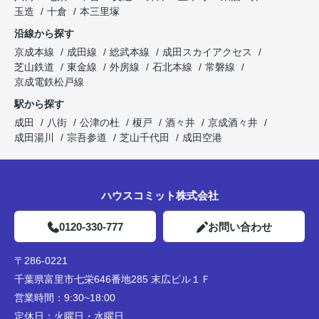
玉造
十倉
本三里塚
沿線から探す
京成本線
成田線
総武本線
成田スカイアクセス
芝山鉄道
東金線
外房線
石北本線
常磐線
京成電鉄松戸線
駅から探す
成田
八街
公津の杜
榎戸
酒々井
京成酒々井
成田湯川
宗吾参道
芝山千代田
成田空港
ハウスコミット株式会社
0120-330-777
お問い合わせ
〒286-0221
千葉県富里市七栄646番地285 末広ビル１Ｆ
営業時間：
9:30~18:00
定休日：
火曜日・水曜日