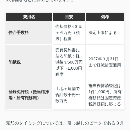
費用名
目安
備考
売却価格×３％
仲介手数料
＋６万円（税
法定上限による
抜）程度
売買契約書に
貼る印紙：軽
2027年３月31日
印紙税
減後で500万円
まで軽減措置適用
以下→1,000円
程度
抵当権抹消登記は
土地＋建物で
登録免許税（抵当権抹
1件1,000円、所有
合計数千円〜
消・所有権移転）
権移転は固定資産
数万円
税評価額に応じる
売却のタイミングについては、引っ越しのピークである３月