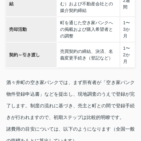
2週
結
む）および不動産会社との
間
媒介契約締結
町を通じた空き家バンクへ
1〜
売却活動
の掲載および購入希望者と
3か
の調整
月
1〜
売買契約の締結、決済、名
契約～引き渡し
2か
義変更手続き（登記など）
月
酒々井町の空き家バンクでは、まず所有者が「空き家バンク
物件登録申込書」などを提出し、現地調査のうえで登録が完
了します。制度の流れに基づき、売主と町との間で登録手続
きが行われますので、初期ステップは比較的明瞭です。
諸費用の目安については、以下のようになります（全国一般
の指標をもとに算出しています）。