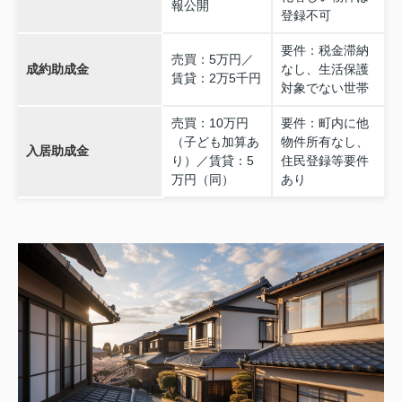
報公開
登録不可
要件：税金滞納
売買：5万円／
成約助成金
なし、生活保護
賃貸：2万5千円
対象でない世帯
売買：10万円
要件：町内に他
（子ども加算あ
物件所有なし、
入居助成金
り）／賃貸：5
住民登録等要件
万円（同）
あり