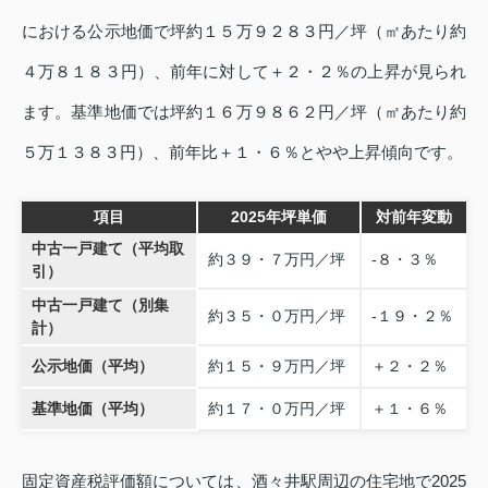
における公示地価で坪約１５万９２８３円／坪（㎡あたり約
４万８１８３円）、前年に対して＋２・２％の上昇が見られ
ます。基準地価では坪約１６万９８６２円／坪（㎡あたり約
５万１３８３円）、前年比＋１・６％とやや上昇傾向です。
項目
2025年坪単価
対前年変動
中古一戸建て（平均取
約３９・７万円／坪
‐８・３％
引）
中古一戸建て（別集
約３５・０万円／坪
‐１９・２％
計）
公示地価（平均）
約１５・９万円／坪
＋２・２％
基準地価（平均）
約１７・０万円／坪
＋１・６％
固定資産税評価額については、酒々井駅周辺の住宅地で2025