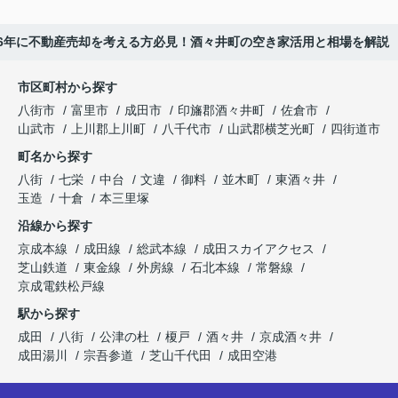
26年に不動産売却を考える方必見！酒々井町の空き家活用と相場を解説
市区町村から探す
八街市
富里市
成田市
印旛郡酒々井町
佐倉市
山武市
上川郡上川町
八千代市
山武郡横芝光町
四街道市
町名から探す
八街
七栄
中台
文違
御料
並木町
東酒々井
玉造
十倉
本三里塚
沿線から探す
京成本線
成田線
総武本線
成田スカイアクセス
芝山鉄道
東金線
外房線
石北本線
常磐線
京成電鉄松戸線
駅から探す
成田
八街
公津の杜
榎戸
酒々井
京成酒々井
成田湯川
宗吾参道
芝山千代田
成田空港