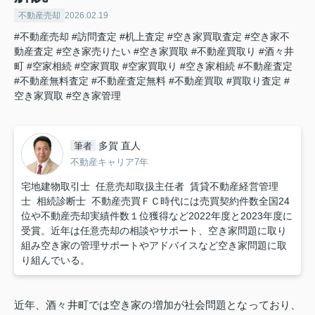
不動産売却
2026.02.19
#不動産売却
#訪問査定
#机上査定
#空き家買取査定
#空き家不
動産査定
#空き家売りたい
#空き家買取
#不動産買取り
#酒々井
町
#空家相続
#空家買取
#空家買取り
#空き家相続
#不動産査定
#不動産無料査定
#不動産査定無料
#不動産買取
#買取り査定
#
空き家買取
#空き家管理
多賀 直人
筆者
不動産キャリア7年
宅地建物取引士 任意売却取扱主任者 賃貸不動産経営管理
士 相続診断士 不動産売買ＦＣ時代には売買契約件数全国24
位や不動産売却実績件数１位獲得など2022年度と2023年度に
受賞。近年は任意売却の相談やサポート、空き家問題に取り
組み空き家の管理サポートやアドバイスなど空き家問題に取
り組んでいる。
近年、酒々井町では空き家の増加が社会問題となっており、