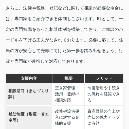
さらに、法律や税務、登記などに関して相談が必要な場合に
は、専門家をご紹介できる体制もございます。町として、一
定の専門知識をもった相談体制を構築しており、ご相談のハ
ードルを下げる工夫がなされております。必要に応じて、住
民の方が安心して売却に向けた第一歩を踏み出せるよう、行
政と専門家が連携して対応しております。
支援内容
概要
メリット
空き家管理・
制度活用や手続き
相談窓口（まちづくり
活用・登録の
の流れを確認でき
課）
相談対応
る
改修や設備導
資産価値の向上や
補助制度（耐震・省エ
入に対する金
売却の魅力アップ
ネ等）
銭的支援
に有効