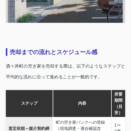
売却までの流れとスケジュール感
酒々井町の空き家を売却する際は、以下のようなステップと
平均的な流れに沿って進めることが一般的です。
所要
期間
ステップ
内容
（目
安）
町の空き家バンクへの登録
1〜
査定依頼～媒介契約締
（現地調査・適合確認含