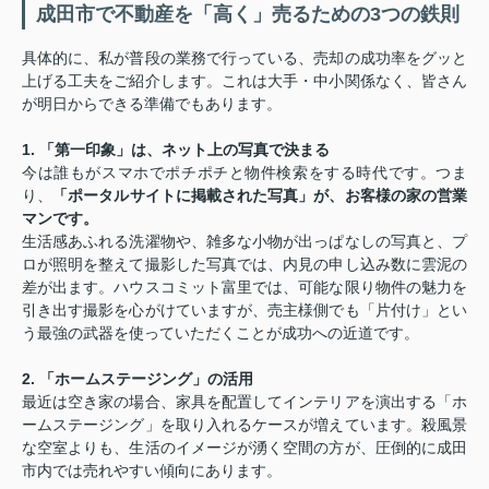
成田市で不動産を「高く」売るための3つの鉄則
具体的に、私が普段の業務で行っている、売却の成功率をグッと
上げる工夫をご紹介します。これは大手・中小関係なく、皆さん
が明日からできる準備でもあります。
1. 「第一印象」は、ネット上の写真で決まる
今は誰もがスマホでポチポチと物件検索をする時代です。つま
り、
「ポータルサイトに掲載された写真」が、お客様の家の営業
マンです。
生活感あふれる洗濯物や、雑多な小物が出っぱなしの写真と、プ
ロが照明を整えて撮影した写真では、内見の申し込み数に雲泥の
差が出ます。ハウスコミット富里では、可能な限り物件の魅力を
引き出す撮影を心がけていますが、売主様側でも「片付け」とい
う最強の武器を使っていただくことが成功への近道です。
2. 「ホームステージング」の活用
最近は空き家の場合、家具を配置してインテリアを演出する「ホ
ームステージング」を取り入れるケースが増えています。殺風景
な空室よりも、生活のイメージが湧く空間の方が、圧倒的に成田
市内では売れやすい傾向にあります。