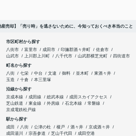
動産売却】「売り時」を逃さないために、今知っておくべき本当のこと
市区町村から探す
八街市
富里市
成田市
印旛郡酒々井町
佐倉市
山武市
上川郡上川町
八千代市
山武郡横芝光町
四街道市
町名から探す
八街
七栄
中台
文違
御料
並木町
東酒々井
玉造
十倉
本三里塚
沿線から探す
京成本線
成田線
総武本線
成田スカイアクセス
芝山鉄道
東金線
外房線
石北本線
常磐線
京成電鉄松戸線
駅から探す
成田
八街
公津の杜
榎戸
酒々井
京成酒々井
成田湯川
宗吾参道
芝山千代田
成田空港