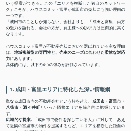
いう提案ができる。この「エリアを横断した独自のネットワー
ク」こそが、ハウスコミット富里が成田市の売却にも強い理由の
一つです。
「成田市のことしか知らない」会社よりも、「成田と富里、両方
の魅力を語れる」会社の方が、買主様への訴求力は圧倒的に高く
なります。
ハウスコミット富里が不動産売却において選ばれている主な理由
は、
地域密着型の専門性と、売主のニーズに合わせた柔軟な対応
力
にあります。
具体的には、以下の4つの強みが評価されています。
1. 成田・富里エリアに特化した深い情報網
単なる成田市内の不動産会社という枠を超え、
成田市・富里市・
八街市・酒々井町
といった隣接エリアを統合的に把握していま
す。
広域的な提案:
「成田市で物件を探している人」に対して、あえ
て近隣の富里市の物件を提案するなど、エリアを横断した独自の