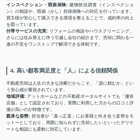
インスペクション・瑕疵保険:
建物状況調査（インスペクショ
ン）の相談や、瑕疵（かし）担保保険への対応を行っています。
買主様が安心して購入できる環境を整えることで、成約率の向上
を図っています。
付帯サービスの充実:
リフォームの相談やハウスクリーニング、
さらには住み替えに伴う引越し会社の紹介まで、売却に関わる一
連の不安をワンストップで解消できる体制です。
4. 高い顧客満足度と「人」による信頼関係
不動産売却は人生の大きな決断だからこそ、「誰に頼むか」とい
う安心感が重視されています。
地域評価:
アットホームなどの不動産ポータルサイトでも「優良
店舗」として認定されており、実際に利用した方からの口コミ評
価が高いのが特徴です。
親身な姿勢:
担当者が「真っ正直」にお客様と向き合う姿勢をモ
ットーとしており、周囲に知られずに売却したいといったデリケ
ートな相談にも柔軟に対応しています。