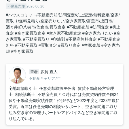
不動産売却
2026.06.26
#ハウスコミット/不動産売却/訪問査定/机上査定/無料査定/空家/
買取り/無料見積り/空家売りたい/空き家買取/富里市/成田市/
酒々井町/八街市/佐倉市/買取査定
#不動産売却
#訪問査定
#机上
査定
#空き家買取査定
#空き家不動産査定
#空き家売りたい
#空
き家買取
#不動産買取り
#印旛郡
#不動産無料査定
#不動産査定
無料
#不動産買取
#買取査定
#買取り査定
#空家売却
#空き家売
却
#空き家買取
多賀 直人
筆者
不動産キャリア7年
宅地建物取引士 任意売却取扱主任者 賃貸不動産経営管理
士 相続診断士 不動産売買ＦＣ時代には売買契約件数全国24
位や不動産売却実績件数１位獲得など2022年度と2023年度に
受賞。近年は任意売却の相談やサポート、空き家問題に取り
組み空き家の管理サポートやアドバイスなど空き家問題に取
り組んでいる。