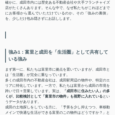
確かに、成田市内には歴史ある不動産会社や大手フランチャイズ
店がたくさんあります。そんな中で、なぜ私たちがこれほどまで
にお客様から選んでいただけているのか。その「強みの裏側」
を、少しだけ包み隠さずにお話しします。
強み1：富里と成田を「生活圏」として共有して
いる強み
まず第一に、私たちは富里市に拠点を置いていますが、成田市と
は「生活圏」が完全に重なっています。
多くの成田市内の不動産会社は、成田駅周辺の物件や、特定のエ
リアに特化しています。一方で、私たちは富里から成田の市境を
跨いで日々営業しています。実は、
「成田市に住みたい人」の多
くが、比較検討として「富里市の物件」も視野に入れている
とい
うデータがあります。
成田の土地探しをしている方に、「予算を少し抑えつつ、車移動
メインで快適な生活ができる富里のこの物件はどうですか？」と