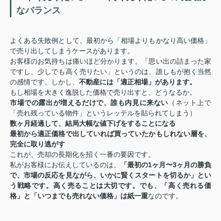
なバランス
よくある失敗例として、最初から「相場よりもかなり高い価格」
で売り出してしまうケースがあります。
お客様のお気持ちは痛いほど分かります。「思い出の詰まった家
ですし、少しでも高く売りたい」というのは、誰しもが抱く当然
の感情です。しかし、
不動産には「適正相場」があります。
もし相場を大きく逸脱した価格で売り出すと、どうなるか。
市場での露出が増えるだけで、誰も内見に来ない
（ネット上で
「売れ残っている物件」というレッテルを貼られてしまう）
数ヶ月経過して、結局大幅な値下げをすることになる
最初から適正価格で出していれば買っていたかもしれない層を、
完全に取り逃がす
これが、売却の長期化を招く一番の要因です。
私がお客様にお伝えしているのは、
「最初の1ヶ月〜3ヶ月の勝負
で、市場の反応を見ながら、いかに賢くスタートを切るか」
とい
う戦略です。高く売ることは大切です。でも、
「高く売れる価
格」と「いつまでも売れない価格」は紙一重
なのです。