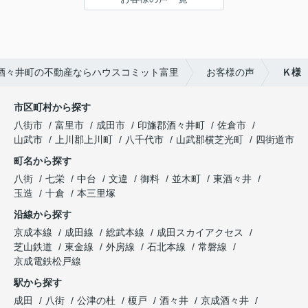
酒々井町の不動産ならハウスコミット富里
お客様の声
Ｋ様
市区町村から探す
八街市
富里市
成田市
印旛郡酒々井町
佐倉市
山武市
上川郡上川町
八千代市
山武郡横芝光町
四街道市
町名から探す
八街
七栄
中台
文違
御料
並木町
東酒々井
玉造
十倉
本三里塚
沿線から探す
京成本線
成田線
総武本線
成田スカイアクセス
芝山鉄道
東金線
外房線
石北本線
常磐線
京成電鉄松戸線
駅から探す
成田
八街
公津の杜
榎戸
酒々井
京成酒々井