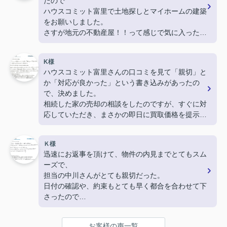
たので
ハウスコミット富里で土地探しとマイホームの建築
をお願いしました。
さすが地元の不動産屋！！って感じで気に入った土
地をすぐ紹介してくれました。
家の建築もお願いできることを友人からの紹介で知
K様
ってたので、思い通りのマイホームも建ててもら
ハウスコミット富里さんの口コミを見て「親切」と
い、とーっても満足です。
か「対応が良かった」という書き込みがあったの
超信用できる不動産屋さんだと思います。私も友人
で、決めました。
に勧めたいと思います。
相続した家の売却の相談をしたのですが、すぐに対
応していただき、まさかの即日に買取価格を提示し
てくれたのには驚きました。
売却の手続きも本当に丁寧で親切に教えていただ
Ｋ様
き、安心してお任せできました。本当にありがとう
迅速にお返事を頂けて、物件の内見までとてもスム
ございました。
ーズで、
担当の中川さんがとても親切だった。
日付の確認や、約束もとても早く都合を合わせて下
さったので
とてもありがたかったです。
お客様の声一覧