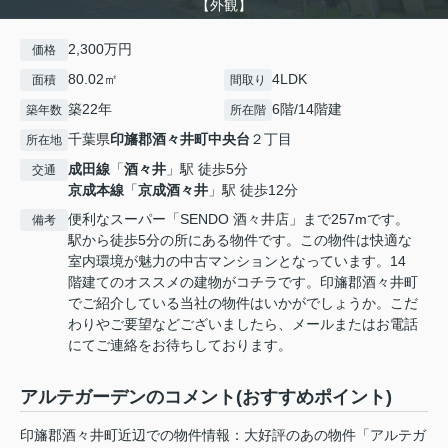
【外観】
2,300万円
価格
80.02㎡
4LDK
面積
間取り
築22年
6階/14階建
築年数
所在階
千葉県
印旛郡酒々井町
中央台
２丁目
所在地
成田線
「
酒々井
」駅 徒歩5分
交通
京成本線
「
京成酒々井
」駅 徒歩12分
便利なスーパー「SENDO 酒々井店」まで257mです。
備考
駅から徒歩5分の所にある物件です。この物件は快適な
室内環境が魅力の中古マンションとなっています。14
階建てのオススメの建物がコチラです。印旛郡酒々井町
でご紹介している当社の物件はいかがでしょうか。こだ
わりやご要望などございましたら、メールまたはお電話
にてご連絡をお待ちしております。
アルテガーデンのコメント(おすすめポイント)
印旛郡酒々井町近辺での物件情報：大好評のあの物件「アルテガ