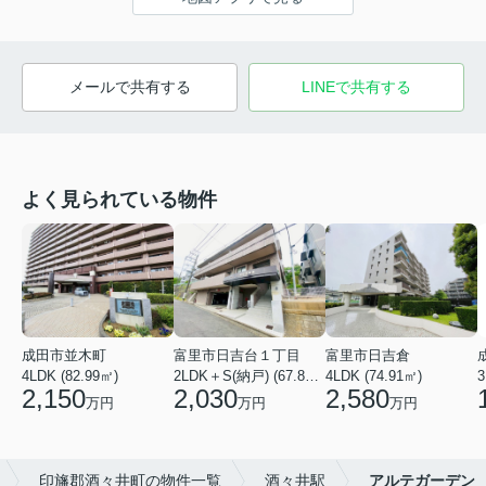
メールで共有する
LINEで共有する
よく見られている物件
成田市並木町
富里市日吉台１丁目
富里市日吉倉
4LDK (82.99㎡)
2LDK＋S(納戸) (67.84㎡)
4LDK (74.91㎡)
3
2,150
2,030
2,580
万円
万円
万円
印旛郡酒々井町の物件一覧
酒々井駅
アルテガーデン