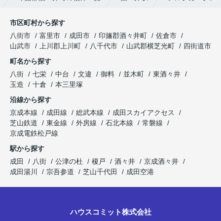
市区町村から探す
八街市
富里市
成田市
印旛郡酒々井町
佐倉市
山武市
上川郡上川町
八千代市
山武郡横芝光町
四街道市
町名から探す
八街
七栄
中台
文違
御料
並木町
東酒々井
玉造
十倉
本三里塚
沿線から探す
京成本線
成田線
総武本線
成田スカイアクセス
芝山鉄道
東金線
外房線
石北本線
常磐線
京成電鉄松戸線
駅から探す
成田
八街
公津の杜
榎戸
酒々井
京成酒々井
成田湯川
宗吾参道
芝山千代田
成田空港
ハウスコミット株式会社