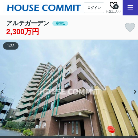
0
ログイン
お気に入り
アルテガーデン
空室1
2,300万円
1
/
33