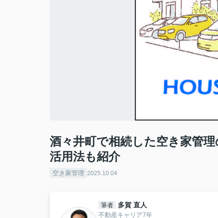
酒々井町で相続した空き家管理
活用法も紹介
空き家管理
2025.10.04
多賀 直人
筆者
不動産キャリア7年