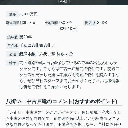
【外観】
3,080万円
価格
139.94㎡
250.8坪
3LDK
建物面積
土地面積
間取り
(829.10㎡)
築29年
築年数
千葉県
八街市
八街
い
所在地
総武本線
「
八街
」駅 徒歩55分
交通
前面道路6m以上は確保しているので車の出し入れもラ
備考
クラクです。こちらは中古一戸建ての物件です。交通ア
クセスが充実した総武本線八街周辺の物件を購入するな
ら、ぜひ当社スタッフまでお声かけください。地域情報
も併せて物件をご紹介いたします。
八街い 中古戸建のコメント(おすすめポイント)
「八街い 中古戸建」のここがイチオシ。周辺環境も充実してい
る中古の戸建て物件です。前面道路6m以上という駐車もラクラ
クな物件となっております。不動産をお探しなら、当社にお任せ