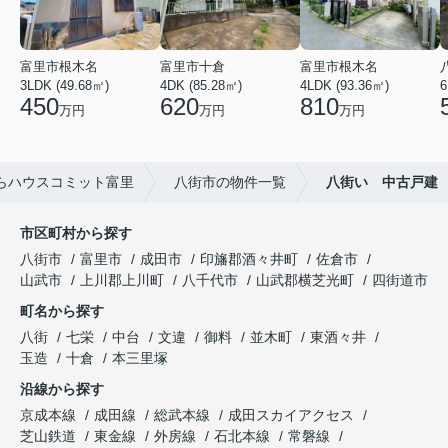
富里市根木名
富里市十倉
富里市根木名
3LDK (49.68㎡)
4DK (85.28㎡)
4LDK (93.36㎡)
6
450
620
810
万円
万円
万円
らハウスコミット富里
八街市の物件一覧
八街い 中古戸建
市区町村から探す
八街市
富里市
成田市
印旛郡酒々井町
佐倉市
山武市
上川郡上川町
八千代市
山武郡横芝光町
四街道市
町名から探す
八街
七栄
中台
文違
御料
並木町
東酒々井
玉造
十倉
本三里塚
沿線から探す
京成本線
成田線
総武本線
成田スカイアクセス
芝山鉄道
東金線
外房線
石北本線
常磐線