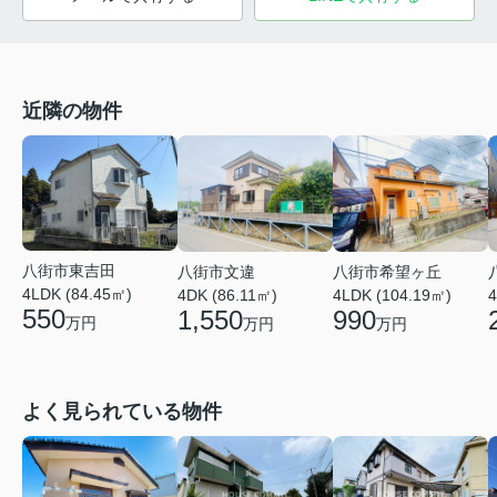
近隣の物件
八街市東吉田
八街市文違
八街市希望ヶ丘
4LDK (84.45㎡)
4DK (86.11㎡)
4LDK (104.19㎡)
4
550
1,550
990
万円
万円
万円
よく見られている物件