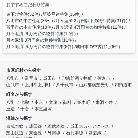
おすすめこだわり特集
値下げ物件(52件)
新築戸建特集(36件)
八街市の中古住宅(35件)
月々返済 3万円以下の物件特集(31件)
富里市の中古住宅(18件)
月々返済 4万円台の物件特集(12件)
月々返済 ６万円台の物件特集(12件)
月々返済 3万円台の物件特集(11件)
月々返済 ５万円台の物件特集(8件)
成田市の中古住宅(6件)
市区町村から探す
八街市
富里市
成田市
印旛郡酒々井町
佐倉市
山武市
上川郡上川町
八千代市
山武郡横芝光町
四街道市
町名から探す
八街
七栄
中台
文違
御料
並木町
東酒々井
玉造
十倉
本三里塚
沿線から探す
京成本線
成田線
総武本線
成田スカイアクセス
芝山鉄道
東金線
外房線
石北本線
常磐線