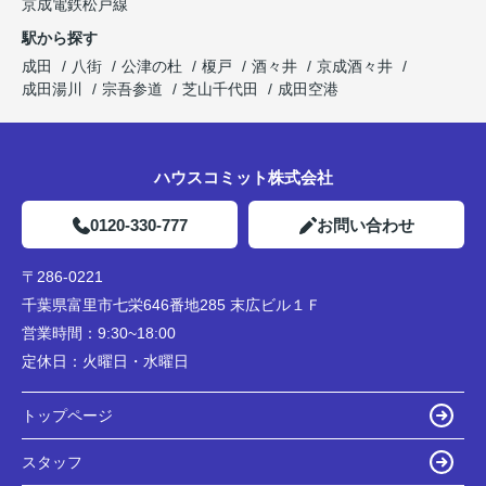
京成電鉄松戸線
駅から探す
成田
八街
公津の杜
榎戸
酒々井
京成酒々井
成田湯川
宗吾参道
芝山千代田
成田空港
ハウスコミット株式会社
0120-330-777
お問い合わせ
〒286-0221
千葉県富里市七栄646番地285 末広ビル１Ｆ
営業時間：
9:30~18:00
定休日：
火曜日・水曜日
トップページ
スタッフ