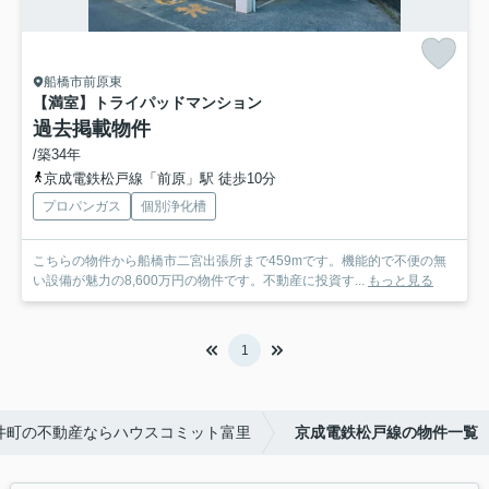
船橋市前原東
【満室】トライパッドマンション
過去掲載物件
/築34年
京成電鉄松戸線「前原」駅 徒歩10分
プロパンガス
個別浄化槽
こちらの物件から船橋市二宮出張所まで459mです。機能的で不便の無
い設備が魅力の8,600万円の物件です。不動産に投資す...
もっと見る
1
井町の不動産ならハウスコミット富里
京成電鉄松戸線の物件一覧