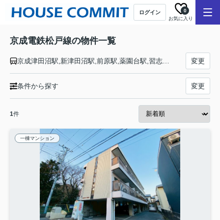
0
ログイン
お気に入り
京成電鉄松戸線の物件一覧
京成津田沼駅,新津田沼駅,前原駅,薬園台駅,習志野駅,北習志野駅,高根木戸駅,高根公団駅,滝不動駅,三咲駅,二和向台駅,鎌ヶ谷大仏駅,初富駅,新鎌ヶ谷駅,北初富駅,くぬぎ山駅,元山駅,五香駅,常盤平駅,八柱駅,みのり台駅,松戸新田駅,上本郷駅,松戸駅
変更
条件から探す
変更
1
件
一棟マンション