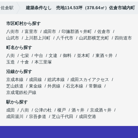
佐倉駅
建築条件なし 売地114.53坪（378.64㎡）佐倉市城内町
市区町村から探す
八街市
富里市
成田市
印旛郡酒々井町
佐倉市
山武市
上川郡上川町
八千代市
山武郡横芝光町
四街道市
町名から探す
八街
七栄
中台
文違
御料
並木町
東酒々井
玉造
十倉
本三里塚
沿線から探す
京成本線
成田線
総武本線
成田スカイアクセス
芝山鉄道
東金線
外房線
石北本線
常磐線
京成電鉄松戸線
駅から探す
成田
八街
公津の杜
榎戸
酒々井
京成酒々井
成田湯川
宗吾参道
芝山千代田
成田空港