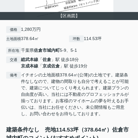
【区画図】
1,280万円
価格
378.64㎡
114.53坪
土地面積
坪数
千葉県
佐倉市
城内町
5-9、5-1
所在地
総武本線
「
佐倉
」駅 徒歩18分
交通
京成本線
「
京成佐倉
」駅 徒歩19分
イチオシの土地面積378.64㎡(公簿)の土地です。建築条
備考
件なしなので、建物の間取りも自分で考えることが可能
で、建築についてじっくり考えられます。建築プランの
自由度が高い。当社には不動産のプロフェッショナルが
揃っております。お客様のマイホームの夢を叶えるお手
伝いは、当社にお任せください。未公開情報もご用意
し、お問い合わせをお待ちしております。
建築条件なし 売地114.53坪（378.64㎡）佐倉市