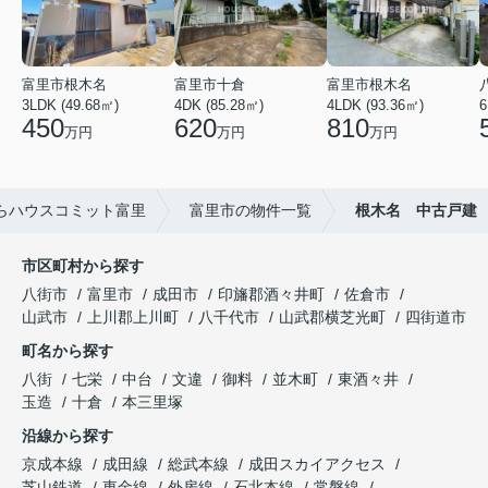
富里市根木名
富里市十倉
富里市根木名
3LDK (49.68㎡)
4DK (85.28㎡)
4LDK (93.36㎡)
6
450
620
810
万円
万円
万円
らハウスコミット富里
富里市の物件一覧
根木名 中古戸建
市区町村から探す
八街市
富里市
成田市
印旛郡酒々井町
佐倉市
山武市
上川郡上川町
八千代市
山武郡横芝光町
四街道市
町名から探す
八街
七栄
中台
文違
御料
並木町
東酒々井
玉造
十倉
本三里塚
沿線から探す
京成本線
成田線
総武本線
成田スカイアクセス
芝山鉄道
東金線
外房線
石北本線
常磐線