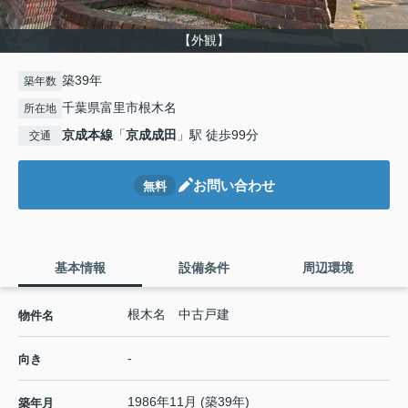
【外観】
築39年
築年数
千葉県富里市根木名
所在地
京成本線
「
京成成田
」駅 徒歩99分
交通
お問い合わせ
無料
基本情報
設備条件
周辺環境
根木名 中古戸建
物件名
-
向き
1986年11月 (築39年)
築年月