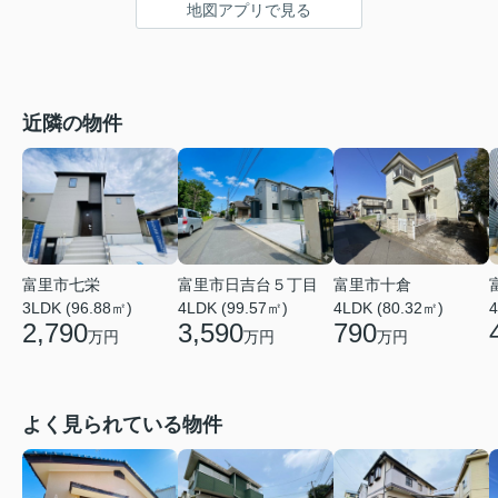
地図アプリで見る
近隣の物件
富里市日吉台５丁目
富里市七栄
富里市十倉
4LDK (99.57㎡)
4
3LDK (96.88㎡)
4LDK (80.32㎡)
3,590
2,790
790
万円
万円
万円
よく見られている物件