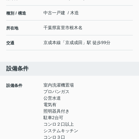
中古一戸建 / 木造
種別 / 構造
千葉県
富里市
根木名
所在地
京成本線
「
京成成田
」駅 徒歩99分
交通
設備条件
室内洗濯機置場
設備条件
プロパンガス
公営水道
電気有
照明器具付き
駐車2台可
コンロ２口以上
システムキッチン
コンロ３口