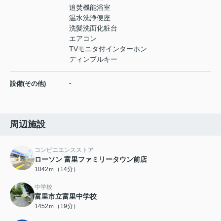
追焚機能浴室
温水洗浄便座
洗髪洗面化粧台
エアコン
TVモニタ付インターホン
ディンプルキー
-
設備(その他)
周辺施設
コンビニエンスストア
ローソン 富里ファミリータウン前店
1042ｍ（14分）
中学校
富里市立富里中学校
1452ｍ（19分）