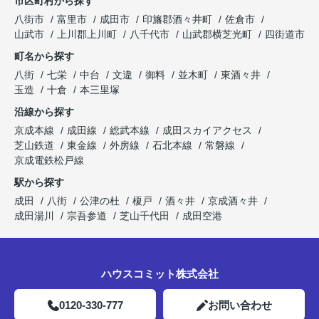
市区町村から探す
八街市
富里市
成田市
印旛郡酒々井町
佐倉市
山武市
上川郡上川町
八千代市
山武郡横芝光町
四街道市
町名から探す
八街
七栄
中台
文違
御料
並木町
東酒々井
玉造
十倉
本三里塚
沿線から探す
京成本線
成田線
総武本線
成田スカイアクセス
芝山鉄道
東金線
外房線
石北本線
常磐線
京成電鉄松戸線
駅から探す
成田
八街
公津の杜
榎戸
酒々井
京成酒々井
成田湯川
宗吾参道
芝山千代田
成田空港
ハウスコミット株式会社
0120-330-777
お問い合わせ