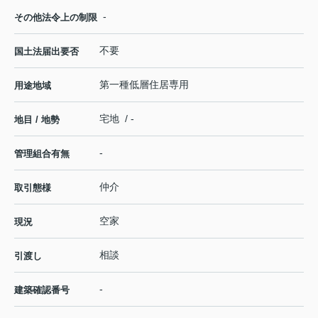
-
その他法令上の制限
不要
国土法届出要否
第一種低層住居専用
用途地域
宅地 / -
地目 / 地勢
-
管理組合有無
仲介
取引態様
空家
現況
相談
引渡し
-
建築確認番号