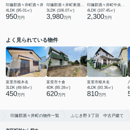
印旛郡酒々井町酒々井
印旛郡酒々井町東酒々井１丁目
印旛郡酒々井町中央台１丁目
4LDK (95.01㎡)
3LDK (106.07㎡)
4LDK (107.45㎡)
950
3,980
2,300
万円
万円
万円
よく見られている物件
富里市根木名
富里市十倉
富里市根木名
3LDK (49.68㎡)
4DK (85.28㎡)
6
4LDK (93.36㎡)
450
620
810
万円
万円
万円
印旛郡酒々井町の物件一覧
ふじき野３丁目 中古戸建て