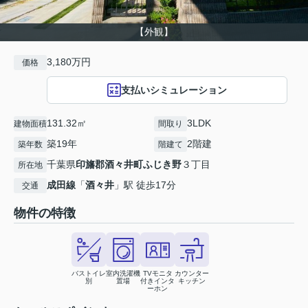
【外観】
3,180万円
価格
支払いシミュレーション
131.32㎡
3LDK
建物面積
間取り
築19年
2階建
築年数
階建て
千葉県
印旛郡酒々井町
ふじき野
３丁目
所在地
成田線
「
酒々井
」駅 徒歩17分
交通
物件の特徴
バストイレ
室内洗濯機
TVモニタ
カウンター
別
置場
付きインタ
キッチン
ーホン