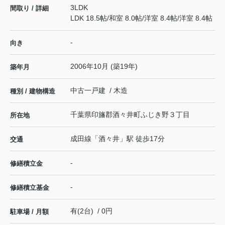
3LDK
間取り / 詳細
LDK 18.5帖
/
和室 8.0帖
/
洋室 8.4帖
/
洋室 8.4帖
-
向き
2006年10月 (築19年)
築年月
中古一戸建 / 木造
種別 / 建物構造
千葉県
印旛郡酒々井町
ふじき野
３丁目
所在地
成田線
「
酒々井
」駅 徒歩17分
交通
-
修繕積立金
-
修繕積立基金
有(2台) / 0円
駐車場 / 月額