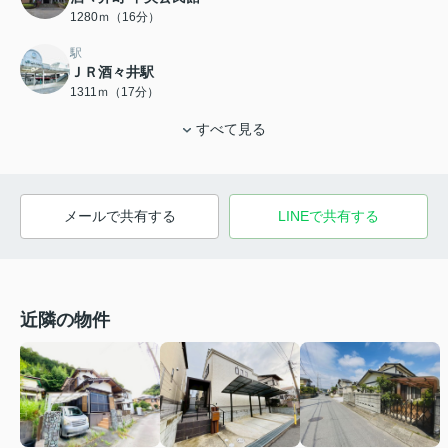
1280ｍ（16分）
駅
ＪＲ酒々井駅
1311ｍ（17分）
すべて見る
メールで共有する
LINEで共有する
近隣の物件