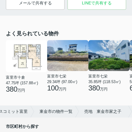
メールで共有する
LINEで共有する
よく見られている物件
富里市七栄
富里市七栄
富里市十倉
29.34坪 (97.00㎡)
35.85坪 (118.53㎡)
5
47.75坪 (157.88㎡)
100
380
380
万円
万円
万円
スコミット富里
東金市の物件一覧
売地 東金市家之子
市区町村から探す