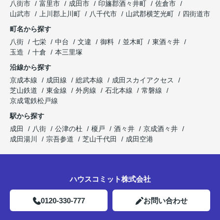
八街市
富里市
成田市
印旛郡酒々井町
佐倉市
山武市
上川郡上川町
八千代市
山武郡横芝光町
四街道市
町名から探す
八街
七栄
中台
文違
御料
並木町
東酒々井
玉造
十倉
本三里塚
沿線から探す
京成本線
成田線
総武本線
成田スカイアクセス
芝山鉄道
東金線
外房線
石北本線
常磐線
京成電鉄松戸線
駅から探す
成田
八街
公津の杜
榎戸
酒々井
京成酒々井
成田湯川
宗吾参道
芝山千代田
成田空港
ハウスコミット株式会社
0120-330-777
お問い合わせ