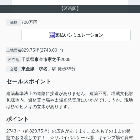
【区画図】
700万円
価格
支払いシミュレーション
829.75坪(2743.00㎡)
土地面積
千葉県
東金市
家之子
2005
所在地
東金線
「
求名
」駅 徒歩35分
交通
セールスポイント
建築基準法上の道路に接道がありません。建築不可。埋蔵文化財
包蔵地内。資材置き場や太陽光発電所にいかがでしょうか。現地
は杉やヒノキの立木があります。
ポイント
2743㎡（約829.75坪）の広さがあります。立木もそのままの状
態でお引渡しです！
☆サバイバルゲーム場
キャンプ場や資材