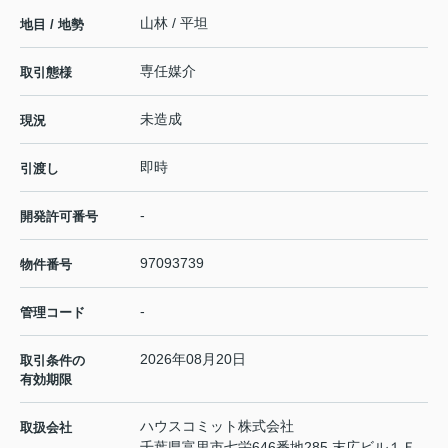
山林 / 平坦
地目 / 地勢
専任媒介
取引態様
未造成
現況
即時
引渡し
-
開発許可番号
97093739
物件番号
-
管理コード
2026年08月20日
取引条件の
有効期限
ハウスコミット株式会社
取扱会社
千葉県富里市七栄646番地285 末広ビル１Ｆ