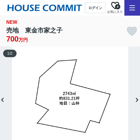
0
ログイン
お気に入り
NEW
売地 東金市家之子
700
万円
1
/
2