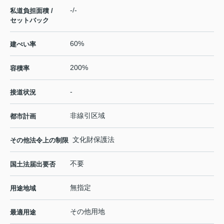
-/-
私道負担面積 /
セットバック
60%
建ぺい率
200%
容積率
-
接道状況
非線引区域
都市計画
文化財保護法
その他法令上の制限
不要
国土法届出要否
無指定
用途地域
その他用地
最適用途