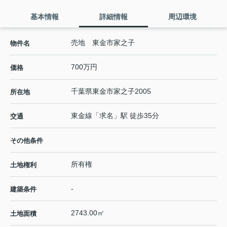
基本情報
詳細情報
周辺環境
売地 東金市家之子
物件名
700万円
価格
千葉県
東金市
家之子
2005
所在地
東金線
「
求名
」駅 徒歩35分
交通
その他条件
所有権
土地権利
-
建築条件
2743.00㎡
土地面積