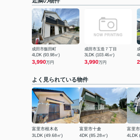
近隣の物件
成田市飯田町
成田市玉造７丁目
4LDK (93.98㎡)
3LDK (103.46㎡)
4
3,990
3,990
2
万円
万円
よく見られている物件
富里市根木名
富里市十倉
富里市
3LDK (49.68㎡)
4DK (85.28㎡)
4LDK 