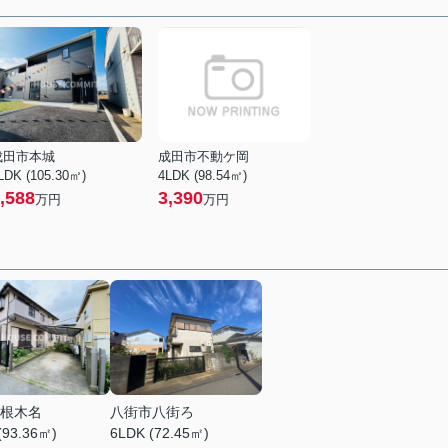
成田市本城
成田市不動ケ岡
LDK (105.30㎡)
4LDK (98.54㎡)
,588
3,390
万円
万円
根木名
八街市八街ろ
(93.36㎡)
6LDK (72.45㎡)