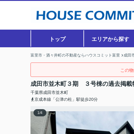
トップ
エリアから探す
富里市・酒々井町の不動産ならハウスコミット富里
成田
この物
成田市並木町３期 ３号棟の過去掲載
千葉県
成田市
並木町
京成本線「公津の杜」駅徒歩20分
1
/
4