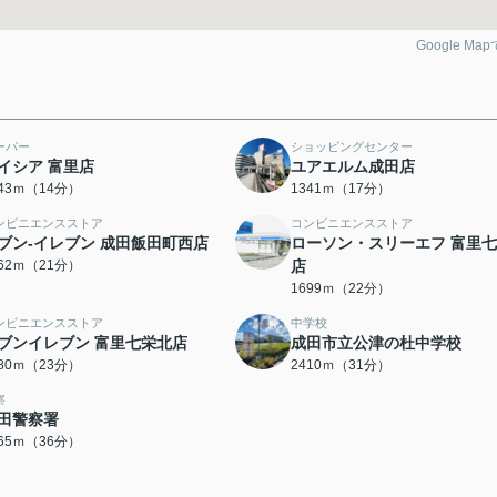
Google Ma
ーパー
ショッピングセンター
イシア 富里店
ユアエルム成田店
043ｍ（14分）
1341ｍ（17分）
ンビニエンスストア
コンビニエンスストア
ブン-イレブン 成田飯田町西店
ローソン・スリーエフ 富里
662ｍ（21分）
店
1699ｍ（22分）
ンビニエンスストア
中学校
ブンイレブン 富里七栄北店
成田市立公津の杜中学校
780ｍ（23分）
2410ｍ（31分）
察
田警察署
865ｍ（36分）