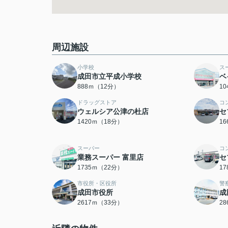
周辺施設
小学校
ス
成田市立平成小学校
ベ
888ｍ（12分）
1
ドラッグストア
コ
ウェルシア公津の杜店
セ
1420ｍ（18分）
1
スーパー
コ
業務スーパー 富里店
セ
1735ｍ（22分）
1
市役所・区役所
警
成田市役所
成
2617ｍ（33分）
2