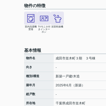
物件の特徴
室内洗濯機
TVモニタ付
浴室乾燥機
置場
きインター
ホン
基本情報
物件名
成田市並木町３期 ３号棟
向き
-
種別/構造
新築一戸建/木造
築年月
2025年6月（新築）
総戸数
-
所在地
千葉県
成田市
並木町