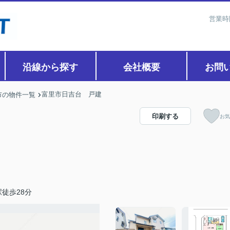
営業時
沿線から探す
会社概要
お問
富里市日吉台 戸建
市の物件一覧
印刷する
お気
徒歩28分