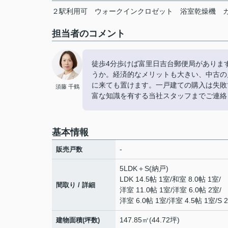
２駅利用可
ウォークインクロゼット
浴室乾燥機
担当者のコメント
徒歩4分歩けば富里日吉台郵便局がありま
うか。経済的なメリットも大きい、中古の
に来ても置けます。一戸建ての購入は失敗
須藤 千鶴
富な知識を有する当社スタッフまでご連絡
基本情報
-
販売戸数
5LDK＋S(納戸)
LDK 14.5帖 1室
/
和室 8.0帖 1室
/
間取り / 詳細
洋室 11.0帖 1室
/
洋室 6.0帖 2室
/
洋室 6.0帖 1室
/
洋室 4.5帖 1室
/
S 
147.85㎡(44.72坪)
建物面積(坪数)