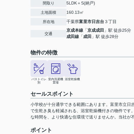
5LDK＋S(納戸)
間取り
160.13㎡
土地面積
千葉県
富里市
日吉台
３丁目
所在地
京成本線
「
京成成田
」駅 徒歩25分
交通
成田線
「
成田
」駅 徒歩28分
物件の特徴
バストイレ
室内洗濯機
浴室乾燥機
別
置場
セールスポイント
小学校が十分通学できる範囲にあります。富里市立日
で生乾き臭も軽減される、浴室乾燥機付きの物件です
な時間を、より快適な住環境で送りませんか。当社が
ポイント