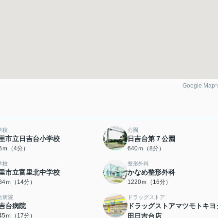
Google Ma
学校
公園
里市立日吉台小学校
日吉台第７公園
86ｍ（4分）
640ｍ（8分）
学校
整形外科
里市立富里北中学校
かなめ整形外科
084ｍ（14分）
1220ｍ（16分）
合病院
ドラッグストア
吉台病院
ドラッグストアマツモトキヨ
345ｍ（17分）
田日吉台店