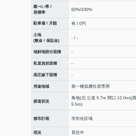
建ぺい率 /
60%/100%
容積率
駐車場 / 月額
有 / 0円
土地
- / -
(敷金 / 保証金)
-
傾斜地部分面積
-
私道負担面積
-
高圧線下面積
第一種低層住居専用
用途地域
角地(北 公道 5.7m 間口 12.0m)(
接道状況
5.5m)
市街化区域
都市計画
居住中
現況