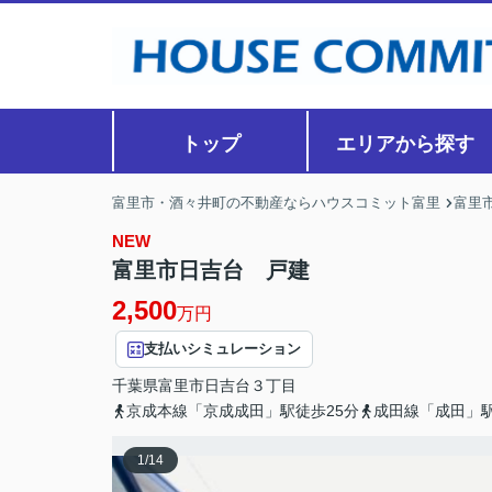
トップ
エリアから探す
富里市・酒々井町の不動産ならハウスコミット富里
富里
NEW
富里市日吉台 戸建
2,500
万円
支払いシミュレーション
千葉県
富里市
日吉台
３丁目
京成本線「京成成田」駅徒歩25分
成田線「成田」駅
1
/
14