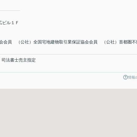
末広ビル１Ｆ
会会員 （公社）全国宅地建物取引業保証協会会員 （公社）首都圏不
 司法書士売主指定
情報