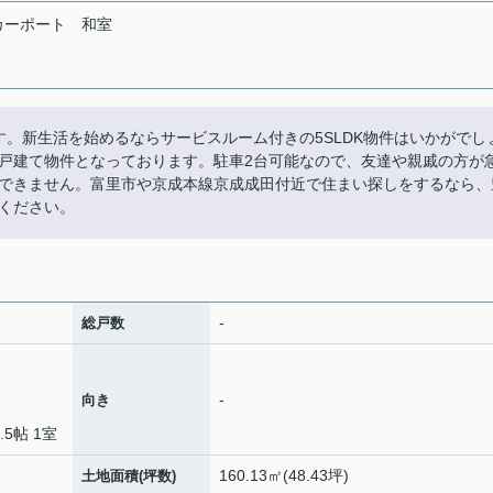
カーポート
和室
す。新生活を始めるならサービスルーム付きの5SLDK物件はいかがでし
戸建て物件となっております。駐車2台可能なので、友達や親戚の方が
できません。富里市や京成本線京成成田付近で住まい探しをするなら、
ください。
-
総戸数
-
向き
2.5帖 1室
160.13㎡(48.43坪)
土地面積(坪数)