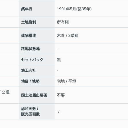
1991年5月(築35年)
築年月
所有権
土地権利
木造 / 2階建
建物構造
-
路地状敷地
無
セットバック
-
施工会社
宅地 / 平坦
地目 / 地勢
西 公道
不要
国土法届出要否
総区画数 /
-/-
販売区画数