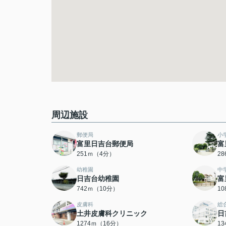
周辺施設
郵便局
小
富里日吉台郵便局
富
251ｍ（4分）
2
幼稚園
中
日吉台幼稚園
富
742ｍ（10分）
1
皮膚科
総
土井皮膚科クリニック
日
1274ｍ（16分）
1