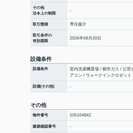
その他
-
法令上の制限
専任媒介
取引態様
取引条件の
2026年08月20日
有効期限
設備条件
設備条件
室内洗濯機置場 / 都市ガス / 公営水
アコン / ウォークインクロゼット
設備(その他)
-
その他
105104842
物件番号
-
建築確認番号