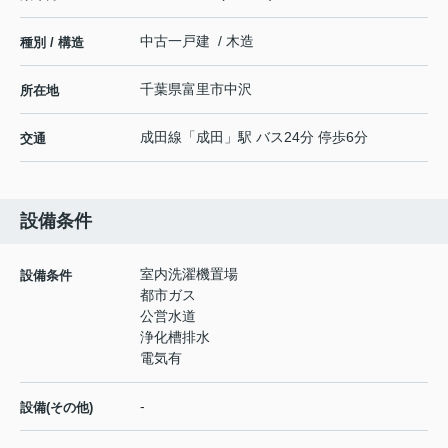
中古一戸建 / 木造
種別 / 構造
千葉県
富里市
中沢
所在地
成田線
「
成田
」駅 バス24分 停歩6分
交通
設備条件
室内洗濯機置場
設備条件
都市ガス
公営水道
浄化槽排水
電気有
-
設備(その他)