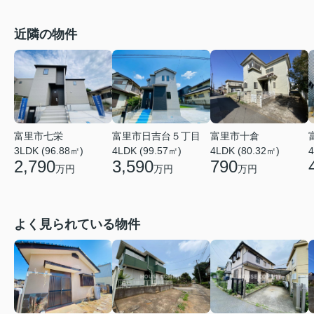
近隣の物件
富里市七栄
富里市日吉台５丁目
富里市十倉
4
3LDK (96.88㎡)
4LDK (99.57㎡)
4LDK (80.32㎡)
2,790
3,590
790
万円
万円
万円
よく見られている物件