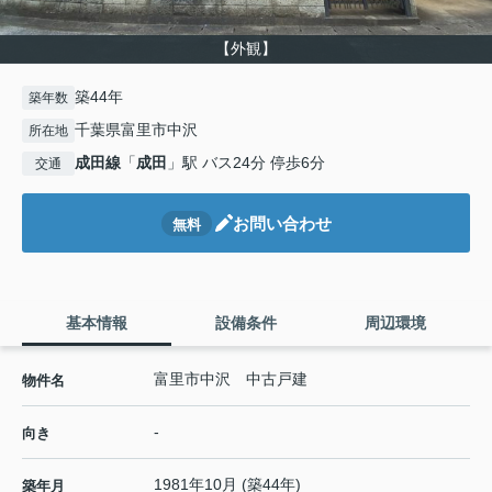
【外観】
築44年
築年数
千葉県富里市中沢
所在地
成田線
「
成田
」駅 バス24分 停歩6分
交通
お問い合わせ
無料
基本情報
設備条件
周辺環境
富里市中沢 中古戸建
物件名
-
向き
1981年10月 (築44年)
築年月