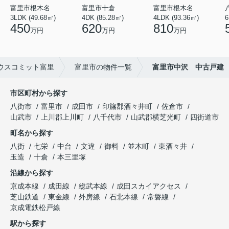
富里市根木名
富里市十倉
富里市根木名
3LDK (49.68㎡)
4DK (85.28㎡)
4LDK (93.36㎡)
6
450
620
810
万円
万円
万円
ウスコミット富里
富里市の物件一覧
富里市中沢 中古戸建
市区町村から探す
八街市
富里市
成田市
印旛郡酒々井町
佐倉市
山武市
上川郡上川町
八千代市
山武郡横芝光町
四街道市
町名から探す
八街
七栄
中台
文違
御料
並木町
東酒々井
玉造
十倉
本三里塚
沿線から探す
京成本線
成田線
総武本線
成田スカイアクセス
芝山鉄道
東金線
外房線
石北本線
常磐線
京成電鉄松戸線
駅から探す